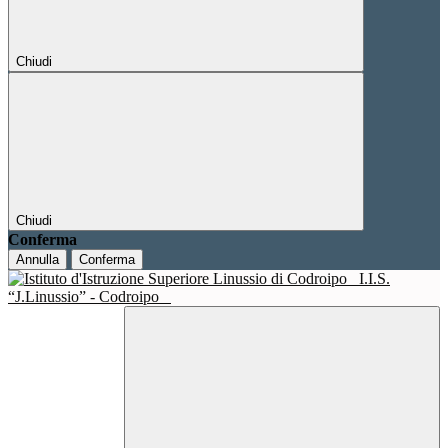
Chiudi
Chiudi
Conferma
Annulla
Conferma
I.I.S.
“J.Linussio” - Codroipo