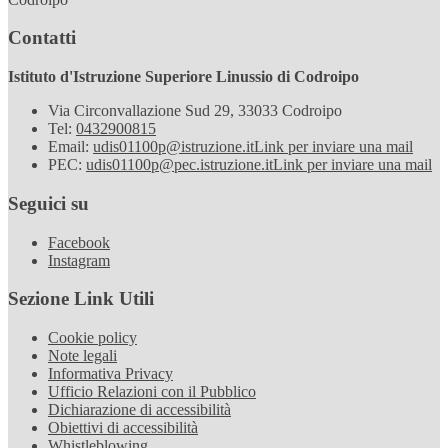
Contatti
Istituto d'Istruzione Superiore Linussio di Codroipo
Via Circonvallazione Sud 29, 33033 Codroipo
Tel:
0432900815
Email:
udis01100p@istruzione.it
Link per inviare una mail
PEC:
udis01100p@pec.istruzione.it
Link per inviare una mail
Seguici su
Facebook
Instagram
Sezione Link Utili
Cookie policy
Note legali
Informativa Privacy
Ufficio Relazioni con il Pubblico
Dichiarazione di accessibilità
Obiettivi di accessibilità
Whistleblowing