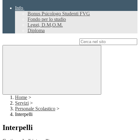
Info
Bonus Psicologo Studenti FVG
Fondo per lo studio
Leggi, D.M,O.M.
Diploma
Campo di ricerca per le pagine del sito
Home
>
Servizi
>
Personale Scolastico
>
Interpelli
Interpelli