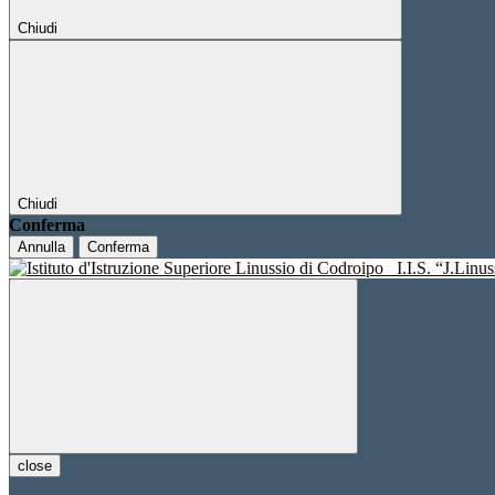
Chiudi
Chiudi
Conferma
Annulla
Conferma
I.I.S. “J.Linu
close