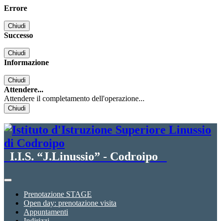
Errore
Chiudi
Successo
Chiudi
Informazione
Chiudi
Attendere...
Attendere il completamento dell'operazione...
Chiudi
I.I.S. “J.Linussio” - Codroipo
Prenotazione STAGE
Open day: prenotazione visita
Appuntamenti
Indirizzi