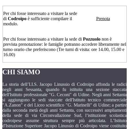
Per chi fosse interessato a visitare la sede
di
Codroipo
è sufficiente compilare il
Prenota
modulo.
Per chi fosse interessato a visitare la sede di
Pozzuolo
non è
prevista prenotazione: le famiglie potranno accedere liberamente nel
turno orario che preferiscono (Tre turni di visita: ore 14.00, 15.00 e
16.00)
CHI SIAMO
La storia dell’I.I.S. Jacopo Linussio di Codroipo affonda le radici
negli anni Sessanta, quando fu istituita una sezione staccata
dell'Istituto professionale "G. Ceconi" di Udine. Negli anni Settanta
si aggiungono le sedi staccate dell'Istituto tecnico commerciale
"A.Zanon" e del Liceo scientifico "G. Marinelli" di Udine; a partire
dalla seconda metà degli anni Settanta, con successivi ampliamenti
della sede di via Circonvallazione Sud, l’istituzione scolastica
codroipese assume struttura sempre più articolata. L’Istituto
d'Istruzione Superiore Jacopo Linussio di Codroipo viene costituito