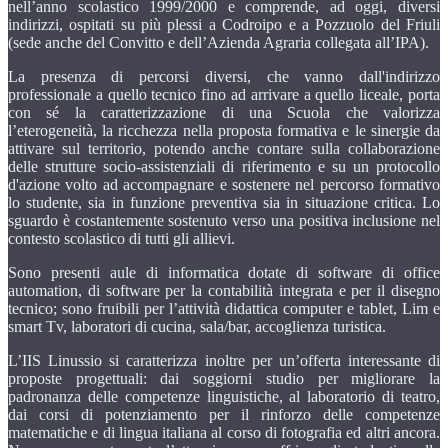
nell’anno scolastico 1999/2000 e comprende, ad oggi, diversi
indirizzi, ospitati su più plessi a Codroipo e a Pozzuolo del Friuli
(sede anche del Convitto e dell’Azienda Agraria collegata all’IPA).
La presenza di percorsi diversi, che vanno dall'indirizzo
professionale a quello tecnico fino ad arrivare a quello liceale, porta
con sé la caratterizzazione di una Scuola che valorizza
l’eterogeneità, la ricchezza nella proposta formativa e le sinergie da
attivare sul territorio, potendo anche contare sulla collaborazione
delle strutture socio-assistenziali di riferimento e su un protocollo
d'azione volto ad accompagnare e sostenere nel percorso formativo
lo studente, sia in funzione preventiva sia in situazione critica. Lo
sguardo è costantemente sostenuto verso una positiva inclusione nel
contesto scolastico di tutti gli allievi.
Sono presenti aule di informatica dotate di software di office
automation, di software per la contabilità integrata e per il disegno
tecnico; sono fruibili per l’attività didattica computer e tablet, Lim e
smart Tv, laboratori di cucina, sala/bar, accoglienza turistica.
L’IIS Linussio si caratterizza inoltre per un’offerta interessante di
proposte progettuali: dai soggiorni studio per migliorare la
padronanza delle competenze linguistiche, al laboratorio di teatro,
dai corsi di potenziamento per il rinforzo delle competenze
matematiche e di lingua italiana al corso di fotografia ed altri ancora.