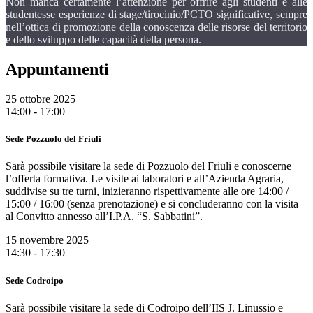
Non manca certamente l’attenzione per offrire agli studenti e alle
studentesse esperienze di stage/tirocinio/PCTO significative, sempre
nell’ottica di promozione della conoscenza delle risorse del territorio
e dello sviluppo delle capacità della persona.
Appuntamenti
25 ottobre 2025
14:00 - 17:00
Sede Pozzuolo del Friuli
Sarà possibile visitare la sede di Pozzuolo del Friuli e conoscerne
l’offerta formativa. Le visite ai laboratori e all’Azienda Agraria,
suddivise su tre turni, inizieranno rispettivamente alle ore 14:00 /
15:00 / 16:00 (senza prenotazione) e si concluderanno con la visita
al Convitto annesso all’I.P.A. “S. Sabbatini”.
15 novembre 2025
14:30 - 17:30
Sede Codroipo
Sarà possibile visitare la sede di Codroipo dell’IIS J. Linussio e