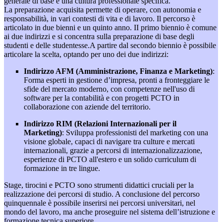
generale di base e una cultura professionale specifica.
La preparazione acquisita permette di operare, con autonomia e
responsabilità, in vari contesti di vita e di lavoro.
Il percorso è
articolato in due bienni e un quinto anno. II primo biennio è comune
ai due indirizzi e si concentra sulla preparazione di base degli
studenti e delle studentesse.
A partire dal secondo biennio è possibile
articolare la scelta, optando per uno dei due indirizzi:
Indirizzo AFM (Amministrazione, Finanza e Marketing)
:
Forma esperti in gestione d’impresa, pronti a fronteggiare le
sfide del mercato moderno, con competenze nell'uso di
software per la contabilità e con progetti PCTO in
collaborazione con aziende del territorio.
Indirizzo RIM (Relazioni Internazionali per il
Marketing)
:
Sviluppa professionisti del marketing con una
visione globale, capaci di navigare tra culture e mercati
internazionali, grazie a percorsi di internazionalizzazione,
esperienze di PCTO all'estero e un solido curriculum di
formazione in tre lingue.
Stage, tirocini e PCTO sono strumenti didattici cruciali per la
realizzazione dei percorsi di studio. A conclusione del percorso
quinquennale è possibile inserirsi nei percorsi universitari, nel
mondo del lavoro, ma anche proseguire nel sistema dell’istruzione e
formazione tecnica superiore.