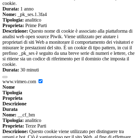
cookie.
Durata:
1 anno
Nome:
_pk_ses.1.3fa4
Tipologia:
analitico
Proprieta:
Prime Parti
Descrizione:
Questo nome di cookie è associato alla piattaforma di
analisi web open source Piwik. Viene utilizzato per aiutare i
proprietari di siti Web a monitorare il comportamento dei visitatori e
misurare le prestazioni del sito. È un cookie di tipo pattern, in cui il
prefisso _pk_ses è seguito da una breve serie di numeri e lettere, che
si ritiene sia un codice di riferimento per il dominio che imposta il
cookie.
Durata:
30 minuti
www.vimeo.com
Nome
Tipologia
Proprieta
Descrizione
Durata
Nome:
__cf_bm
Tipologia:
analitico
Proprieta:
Terze Parti
Descrizione:
Questo cookie viene utilizzato per distinguere tra
umani e bot. Ciò è vantaggioso per il sito Web, al fine di effettuare