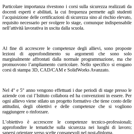
Particolare importanza rivestono i corsi sulla sicurezza realizzati da
docenti esperti e abilitati, la cui frequenza permette agli studenti
l’acquisizione delle certificazioni di sicurezza sino al rischio elevato,
requisito necessario per svolgere lo stage, comunque indispensabile
nell’attività lavorativa in uscita dalla scuola.
Al fine di accrescere le competenze degli allievi, sono proposte
lezioni di approfondimento su argomenti che sono solo
marginalmente affrontati dalla normale programmazione, ma che
promuovono l’ampliamento curricolare. Nello specifico si erogano
corsi di stampa 3D, CAD/CAM e SolidWorks Avanzato.
Nel 4° e 5° anno vengono effettuati i due periodi di stage presso le
aziende con cui l’Istituto collabora ed ha convenzioni in essere. Per
ogni allievo viene stilato un progetto formativo che tiene conto delle
attitudini, degli obiettivi e delle competenze che si vogliono
raggiungere o rinforzare.
L’obiettivo è accrescere le competenze tecnico-professionali;
approfondire le tematiche sulla sicurezza nei luoghi di lavoro;
sapersi orientare verso scelte consapevoli nel post-diploma.