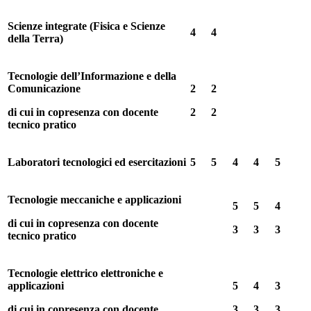
Scienze integrate (Fisica e Scienze
4
4
della Terra)
Tecnologie dell’Informazione e della
Comunicazione
2
2
di cui in copresenza
con docente
2
2
tecnico pratico
Laboratori tecnologici ed esercitazioni
5
5
4
4
5
Tecnologie meccaniche e applicazioni
5
5
4
di cui in copresenza con docente
3
3
3
tecnico pratico
Tecnologie elettrico elettroniche e
applicazioni
5
4
3
di cui in copresenza con docente
3
3
3