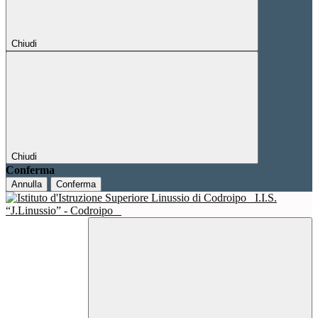
Chiudi
Chiudi
Conferma
Annulla
Conferma
I.I.S.
“J.Linussio” - Codroipo