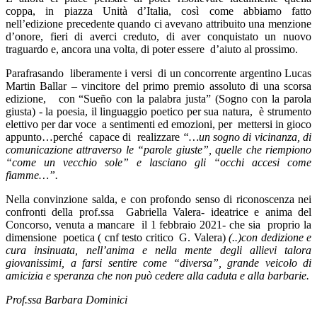
coppa, in piazza Unità d’Italia, così come abbiamo fatto
nell’edizione precedente quando ci avevano attribuito una menzione
d’onore, fieri di averci creduto, di aver conquistato un nuovo
traguardo e, ancora una volta, di poter essere d’aiuto al prossimo.
Parafrasando liberamente i versi di un concorrente argentino Lucas
Martin Ballar – vincitore del primo premio assoluto di una scorsa
edizione, con “Sueño con la palabra justa” (Sogno con la parola
giusta) - la poesia, il linguaggio poetico per sua natura, è strumento
elettivo per dar voce a sentimenti ed emozioni, per mettersi in gioco
appunto…perché capace di realizzare
“…un sogno di vicinanza, di
comunicazione attraverso le “parole giuste”, quelle che riempiono
“come un vecchio sole” e lasciano gli “occhi accesi come
fiamme…”.
Nella convinzione salda, e con profondo senso di riconoscenza nei
confronti della prof.ssa Gabriella Valera- ideatrice e anima del
Concorso, venuta a mancare il 1 febbraio 2021- che sia proprio la
dimensione poetica ( cnf testo critico G. Valera)
(..)con dedizione e
cura insinuata, nell’anima e nella mente degli allievi talora
giovanissimi, a farsi sentire come “diversa”, grande veicolo di
amicizia e speranza che non può cedere alla caduta e alla barbarie.
Prof.ssa Barbara Dominici