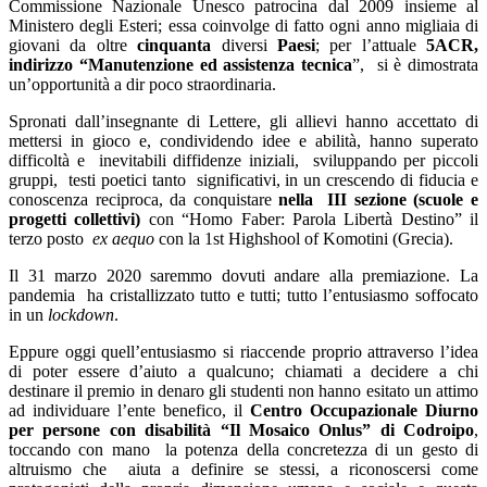
Commissione Nazionale Unesco patrocina dal 2009 insieme al
Ministero degli Esteri; essa coinvolge di fatto ogni anno migliaia di
giovani da oltre
cinquanta
diversi
Paesi
; per l’attuale
5ACR,
indirizzo “Manutenzione ed assistenza tecnica
”, si è dimostrata
un’opportunità a dir poco straordinaria.
Spronati dall’insegnante di Lettere, gli allievi hanno accettato di
mettersi in gioco e, condividendo idee e abilità, hanno superato
difficoltà e inevitabili diffidenze iniziali, sviluppando per piccoli
gruppi, testi poetici tanto significativi, in un crescendo di fiducia e
conoscenza reciproca, da conquistare
nella III sezione (scuole e
progetti collettivi)
con “Homo Faber: Parola Libertà Destino” il
terzo posto
ex aequo
con la 1st Highshool of Komotini (Grecia).
Il 31 marzo 2020 saremmo dovuti andare alla premiazione. La
pandemia ha cristallizzato tutto e tutti; tutto l’entusiasmo soffocato
in un
lockdown
.
Eppure oggi quell’entusiasmo si riaccende proprio attraverso l’idea
di poter essere d’aiuto a qualcuno; chiamati a decidere a chi
destinare il premio in denaro gli studenti non hanno esitato un attimo
ad individuare l’ente benefico, il
Centro Occupazionale Diurno
per persone con disabilità “Il Mosaico Onlus” di Codroipo
,
toccando con mano la potenza della concretezza di un gesto di
altruismo che aiuta a definire se stessi, a riconoscersi come