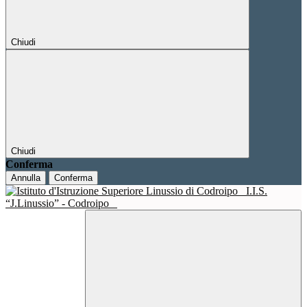
Chiudi
Chiudi
Conferma
Annulla
Conferma
I.I.S.
“J.Linussio” - Codroipo