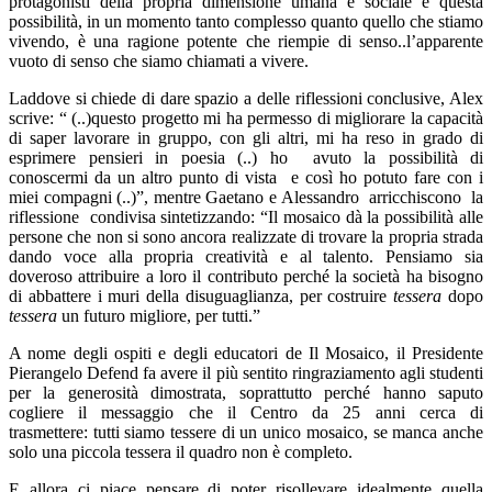
protagonisti della propria dimensione umana e sociale e questa
possibilità, in un momento tanto complesso quanto quello che stiamo
vivendo, è una ragione potente che riempie di senso..l’apparente
vuoto di senso che siamo chiamati a vivere.
Laddove si chiede di dare spazio a delle riflessioni conclusive, Alex
scrive: “ (..)questo progetto mi ha permesso di migliorare la capacità
di saper lavorare in gruppo, con gli altri, mi ha reso in grado di
esprimere pensieri in poesia (..) ho avuto la possibilità di
conoscermi da un altro punto di vista e così ho potuto fare con i
miei compagni (..)”, mentre Gaetano e Alessandro arricchiscono la
riflessione condivisa sintetizzando: “Il mosaico dà la possibilità alle
persone che non si sono ancora realizzate di trovare la propria strada
dando voce alla propria creatività e al talento. Pensiamo sia
doveroso attribuire a loro il contributo perché la società ha bisogno
di abbattere i muri della disuguaglianza, per costruire
tessera
dopo
tessera
un futuro migliore, per tutti.”
A nome degli ospiti e degli educatori de Il Mosaico, il Presidente
Pierangelo Defend fa avere il più sentito ringraziamento agli studenti
per la generosità dimostrata, soprattutto perché hanno saputo
cogliere il messaggio che il Centro da 25 anni cerca di
trasmettere: tutti siamo tessere di un unico mosaico, se manca anche
solo una piccola tessera il quadro non è completo.
E allora ci piace pensare di poter risollevare idealmente quella