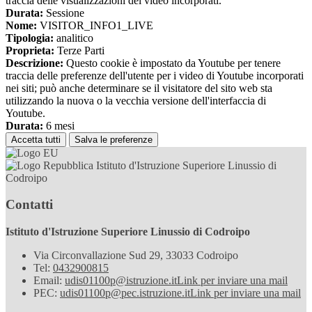
traccia delle visualizzazioni dei video incorporati.
Durata:
Sessione
Nome:
VISITOR_INFO1_LIVE
Tipologia:
analitico
Proprieta:
Terze Parti
Descrizione:
Questo cookie è impostato da Youtube per tenere
traccia delle preferenze dell'utente per i video di Youtube incorporati
nei siti; può anche determinare se il visitatore del sito web sta
utilizzando la nuova o la vecchia versione dell'interfaccia di
Youtube.
Durata:
6 mesi
Accetta tutti
Salva le preferenze
Istituto d'Istruzione Superiore Linussio di
Codroipo
Contatti
Istituto d'Istruzione Superiore Linussio di Codroipo
Via Circonvallazione Sud 29, 33033 Codroipo
Tel:
0432900815
Email:
udis01100p@istruzione.it
Link per inviare una mail
PEC:
udis01100p@pec.istruzione.it
Link per inviare una mail