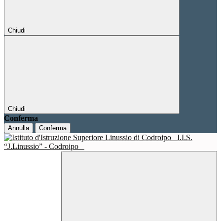
Chiudi
Chiudi
Conferma
Annulla
Conferma
I.I.S.
“J.Linussio” - Codroipo