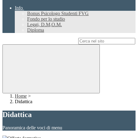
Info
Bonus Psicologo Studenti FVG
Fondo per lo studio
Leggi, D.M,O.M.
Diploma
Campo di ricerca per le pagine del sito
Home
>
Didattica
Didattica
Panoramica delle voci di menu