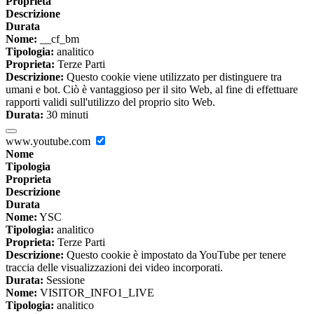
Proprieta
Descrizione
Durata
Nome:
__cf_bm
Tipologia:
analitico
Proprieta:
Terze Parti
Descrizione:
Questo cookie viene utilizzato per distinguere tra
umani e bot. Ciò è vantaggioso per il sito Web, al fine di effettuare
rapporti validi sull'utilizzo del proprio sito Web.
Durata:
30 minuti
www.youtube.com
Nome
Tipologia
Proprieta
Descrizione
Durata
Nome:
YSC
Tipologia:
analitico
Proprieta:
Terze Parti
Descrizione:
Questo cookie è impostato da YouTube per tenere
traccia delle visualizzazioni dei video incorporati.
Durata:
Sessione
Nome:
VISITOR_INFO1_LIVE
Tipologia:
analitico