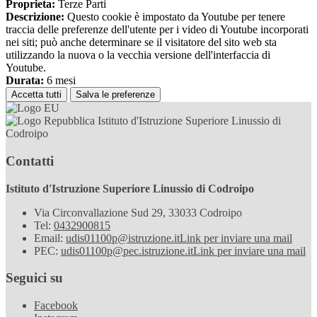
Proprieta:
Terze Parti
Descrizione:
Questo cookie è impostato da Youtube per tenere
traccia delle preferenze dell'utente per i video di Youtube incorporati
nei siti; può anche determinare se il visitatore del sito web sta
utilizzando la nuova o la vecchia versione dell'interfaccia di
Youtube.
Durata:
6 mesi
Accetta tutti
Salva le preferenze
Istituto d'Istruzione Superiore Linussio di
Codroipo
Contatti
Istituto d'Istruzione Superiore Linussio di Codroipo
Via Circonvallazione Sud 29, 33033 Codroipo
Tel:
0432900815
Email:
udis01100p@istruzione.it
Link per inviare una mail
PEC:
udis01100p@pec.istruzione.it
Link per inviare una mail
Seguici su
Facebook