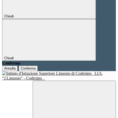
Chiudi
Chiudi
Conferma
Annulla
Conferma
I.I.S.
“J.Linussio” - Codroipo