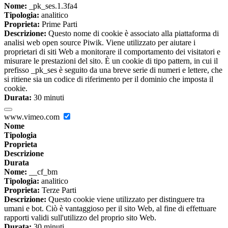
Nome:
_pk_ses.1.3fa4
Tipologia:
analitico
Proprieta:
Prime Parti
Descrizione:
Questo nome di cookie è associato alla piattaforma di
analisi web open source Piwik. Viene utilizzato per aiutare i
proprietari di siti Web a monitorare il comportamento dei visitatori e
misurare le prestazioni del sito. È un cookie di tipo pattern, in cui il
prefisso _pk_ses è seguito da una breve serie di numeri e lettere, che
si ritiene sia un codice di riferimento per il dominio che imposta il
cookie.
Durata:
30 minuti
www.vimeo.com
Nome
Tipologia
Proprieta
Descrizione
Durata
Nome:
__cf_bm
Tipologia:
analitico
Proprieta:
Terze Parti
Descrizione:
Questo cookie viene utilizzato per distinguere tra
umani e bot. Ciò è vantaggioso per il sito Web, al fine di effettuare
rapporti validi sull'utilizzo del proprio sito Web.
Durata:
30 minuti