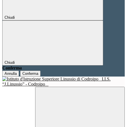
Chiudi
Chiudi
Conferma
Annulla
Conferma
I.I.S.
“J.Linussio” - Codroipo