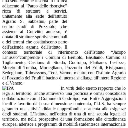
una sede centrale inserita in un'area
adiacente al “Parco delle risorgive”
ricca di strutture e servizi,
unitamente alla sede dell'istituto
Agrario S. Sabbatini, parte del
centro studi di Pozzuolo, che
assieme al Convitto annesso, è
dotata di strutture sportive comunali
e dei terreni che costituiscono parte
dell'azienda agraria dell'istituto. Il
contesto territoriale di riferimento dell’Istituto “Jacopo
Linussio”comprende i Comuni di Bertiolo, Basiliano, Camino al
Tagliamento, Castions di Strada, Codroipo, Flaibano, Lestizza,
Mereto di Tomba, Mortegliano, Pozzuolo del Friuli, Rivignano,
Sedegliano, Talmassons, Teor, Varmo, mentre con l'Istituto Agrario
di Pozzuolo del Friuli il bacino di utenza si allarga all’intera Regione
e al Veneto.
In virtù dello stretto rapporto che lo
lega al territorio, anche attraverso una proficua e ormai consolidata
collaborazione con il Comune di Codroipo, vari Enti e Aggregazioni
locali e favorito dalla sua dimensione contenuta, l’I.I.S. ha sempre
garantito una attività didattica approfondita e attenta alle esigenze
degli studenti. L’Istituto, nell'ottica di una di una scuola legata al
territorio, ma nella prospettiva di una formazione alla cittadinanza
europea, aderisce a programmi di mobilità studentesca internazionale