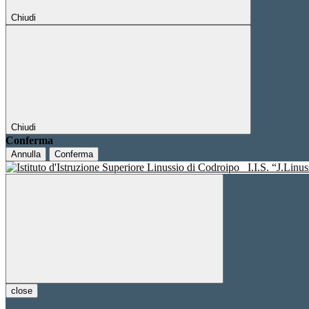
Chiudi
Chiudi
Conferma
Annulla
Conferma
I.I.S. “J.Linu
close