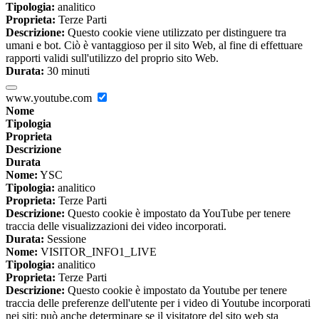
Tipologia:
analitico
Proprieta:
Terze Parti
Descrizione:
Questo cookie viene utilizzato per distinguere tra
umani e bot. Ciò è vantaggioso per il sito Web, al fine di effettuare
rapporti validi sull'utilizzo del proprio sito Web.
Durata:
30 minuti
www.youtube.com
Nome
Tipologia
Proprieta
Descrizione
Durata
Nome:
YSC
Tipologia:
analitico
Proprieta:
Terze Parti
Descrizione:
Questo cookie è impostato da YouTube per tenere
traccia delle visualizzazioni dei video incorporati.
Durata:
Sessione
Nome:
VISITOR_INFO1_LIVE
Tipologia:
analitico
Proprieta:
Terze Parti
Descrizione:
Questo cookie è impostato da Youtube per tenere
traccia delle preferenze dell'utente per i video di Youtube incorporati
nei siti; può anche determinare se il visitatore del sito web sta