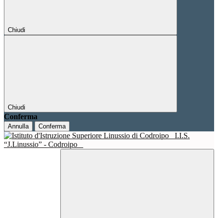
Chiudi
Chiudi
Conferma
Annulla
Conferma
I.I.S.
“J.Linussio” - Codroipo