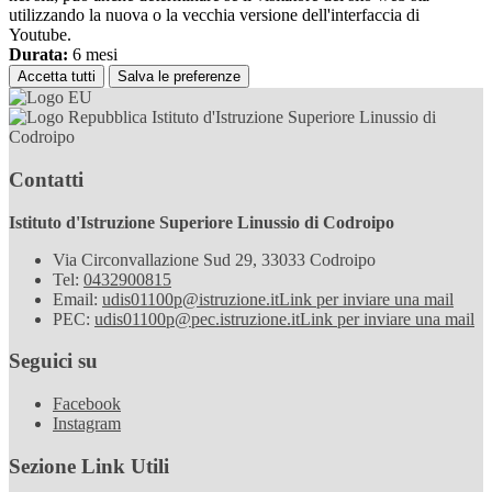
utilizzando la nuova o la vecchia versione dell'interfaccia di
Youtube.
Durata:
6 mesi
Accetta tutti
Salva le preferenze
Istituto d'Istruzione Superiore Linussio di
Codroipo
Contatti
Istituto d'Istruzione Superiore Linussio di Codroipo
Via Circonvallazione Sud 29, 33033 Codroipo
Tel:
0432900815
Email:
udis01100p@istruzione.it
Link per inviare una mail
PEC:
udis01100p@pec.istruzione.it
Link per inviare una mail
Seguici su
Facebook
Instagram
Sezione Link Utili