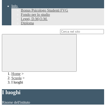
Info
Bonus Psicologo Studenti FVG
Fondo per lo studio
Leggi, D.M,O.M.
Diploma
Campo di ricerca per le pagine del sito
Home
>
Scuola
>
I luoghi
I luoghi
Risorse dell'istituto