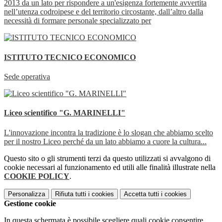
2013 da un lato per rispondere a un'esigenza fortemente avvertita
nell’utenza codroipese e del territorio circostante, dall’altro dalla
necessità di formare personale specializzato per
ISTITUTO TECNICO ECONOMICO
Sede operativa
Liceo scientifico "G. MARINELLI"
L'innovazione incontra la tradizione è lo slogan che abbiamo scelto
per il nostro Liceo perché da un lato abbiamo a cuore la cultura...
Questo sito o gli strumenti terzi da questo utilizzati si avvalgono di
cookie necessari al funzionamento ed utili alle finalità illustrate nella
COOKIE POLICY
.
Personalizza
Rifiuta tutti
i cookies
Accetta tutti
i cookies
Gestione cookie
In questa schermata è possibile scegliere quali cookie consentire.