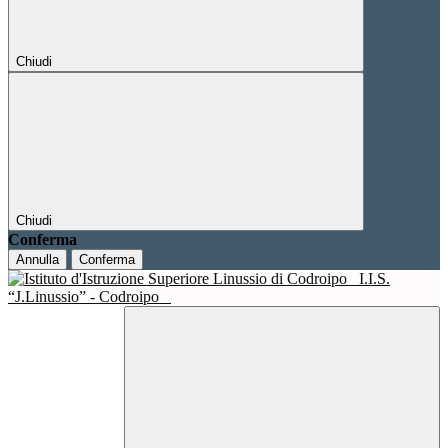
Chiudi
Chiudi
Conferma
Annulla
Conferma
I.I.S.
“J.Linussio” - Codroipo