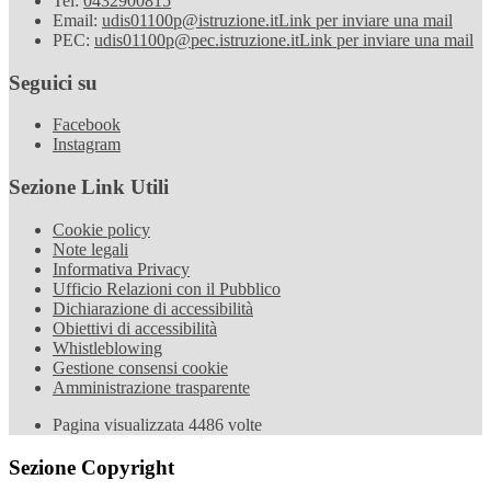
Tel:
0432900815
Email:
udis01100p@istruzione.it
Link per inviare una mail
PEC:
udis01100p@pec.istruzione.it
Link per inviare una mail
Seguici su
Facebook
Instagram
Sezione Link Utili
Cookie policy
Note legali
Informativa Privacy
Ufficio Relazioni con il Pubblico
Dichiarazione di accessibilità
Obiettivi di accessibilità
Whistleblowing
Gestione consensi cookie
Amministrazione trasparente
Pagina visualizzata
4486
volte
Sezione Copyright