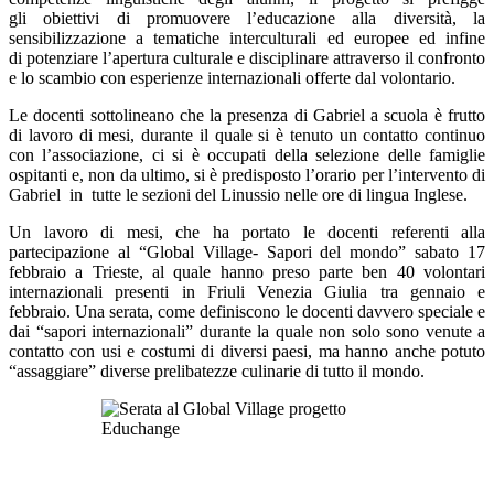
gli
obiettivi
di
promuover
e l’educazione alla diversità,
la
sensibilizzazione a tematiche interculturali ed europee
ed infine
di
potenziare l’apertura culturale e disciplinare attraverso il confronto
e lo scambio con esperienze internazionali offerte dal
volontario.
Le docenti sottolineano che la presenza di Gabriel a scuola è frutto
di lavoro di mesi
, durante il quale
si è tenuto
un conta
tto continuo
con l’associazione
,
ci si è occupati
della selezione delle
famigli
e
ospitanti e, non da ultimo, si è predisposto
l’orario
per l’intervento di
Gabriel in tutte le sezioni del
Linussio
nelle ore di lingua Inglese.
Un lavoro di mesi
,
che
ha portato le docenti
referenti
alla
partecipazione al “Global
Village
-
Sapori del mondo
” sabato 17
febbraio a Trieste
,
al quale hanno preso parte ben 40 volontari
internazionali presenti in Friuli Venezia Giulia tra gennaio e
febbraio. Una serata, come definiscono le docenti davvero speciale e
dai
“
sapori internazionali
”
durante la quale non solo sono venute a
contatto con usi e costumi di diversi paesi
,
ma hanno anche potuto
“assaggiare” diverse prelibatezze culinarie di tutto il mondo.