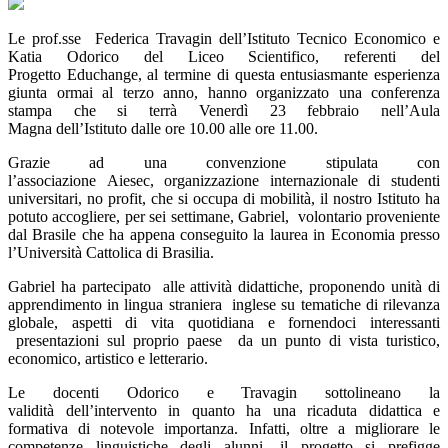
Le prof.sse Federica Travagin dell’Istituto Tecnico Economico e
Katia Odorico del Liceo Scientifico, referenti del
Progetto Educhange, al termine di questa entusiasmante esperienza
giunta ormai al terzo anno, hanno organizzato una conferenza
stampa che si terrà Venerdì 23 febbraio nell’Aula
Magna dell’Istituto dalle ore 10.00 alle ore 11.00.
Grazie ad una convenzione stipulata con
l’associazione
Aiesec
,
organizzazione internazionale di studenti
universitari, no profit, che si occupa di mobilità
,
il nostro Istituto ha
potuto accogliere
, per sei settimane
,
Gabriel, volontario proveniente
dal Brasile
che ha appena conseguito la laurea in Economia presso
l’Università Cattolica di Brasilia.
Gabriel
ha partecipato alle attività didattiche, proponendo unità di
apprendimento in lingua straniera inglese su t
ematiche di rilevanza
globale,
aspetti di vita quotidiana e fornendoci interessanti
presentazioni sul proprio paese da un punto di vista turistico,
economico, artistico e letterario.
Le docenti
Odorico
e
Travagin
sottolineano la
validità
dell’intervento
in quanto ha
una ricaduta didattica e
formativa di notevole importanza.
Infatti,
o
ltre a
migliorare le
competenze linguistiche degli alunni, il progetto
si prefigge