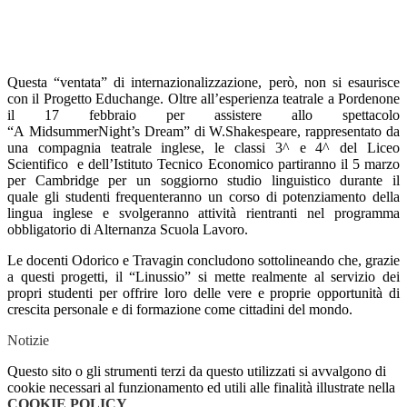
Questa “ventata” di internazionalizzazione, però, non si esaurisce
con il Progetto
Educhange
.
Oltre all’esperienza teatrale a Pordenone
il 17 febbraio per assistere allo spettacolo
“
A
Midsummer
N
ight’s
D
ream
”
di
W.Shakespeare
, rappresentato da
una compagnia teatrale
inglese,
l
e classi 3
^ e 4^ del Liceo
Scientifico e dell’
Istituto Tecnico Economico partiranno il 5 marzo
per Cambridge per un soggiorno studio linguistico durante il
quale
gli studenti frequenteranno un corso di potenziamento della
lingua inglese e svolgeranno
attività rientranti nel programma
obbligatorio di Alternanza Scuola Lavoro.
Le docenti
Odorico
e
Travagin
concludono sottolineando che, grazie
a questi prog
etti, il “
Linussio
” si mette real
mente al servizio dei
propri studenti per offrire
loro
delle vere e proprie opportunità di
crescita personale
e di formazione come cittadini del mondo.
Notizie
Questo sito o gli strumenti terzi da questo utilizzati si avvalgono di
cookie necessari al funzionamento ed utili alle finalità illustrate nella
COOKIE POLICY
.