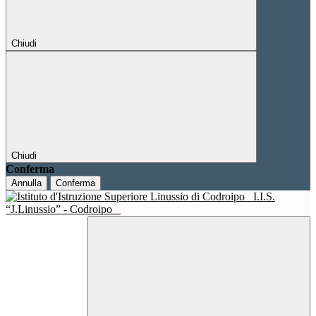
Chiudi
Chiudi
Conferma
Annulla
Conferma
I.I.S.
“J.Linussio” - Codroipo