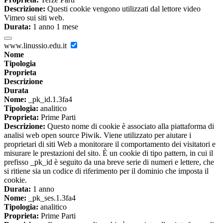
Descrizione:
Questi cookie vengono utilizzati dal lettore video
Vimeo sui siti web.
Durata:
1 anno 1 mese
www.linussio.edu.it
Nome
Tipologia
Proprieta
Descrizione
Durata
Nome:
_pk_id.1.3fa4
Tipologia:
analitico
Proprieta:
Prime Parti
Descrizione:
Questo nome di cookie è associato alla piattaforma di
analisi web open source Piwik. Viene utilizzato per aiutare i
proprietari di siti Web a monitorare il comportamento dei visitatori e
misurare le prestazioni del sito. È un cookie di tipo pattern, in cui il
prefisso _pk_id è seguito da una breve serie di numeri e lettere, che
si ritiene sia un codice di riferimento per il dominio che imposta il
cookie.
Durata:
1 anno
Nome:
_pk_ses.1.3fa4
Tipologia:
analitico
Proprieta:
Prime Parti