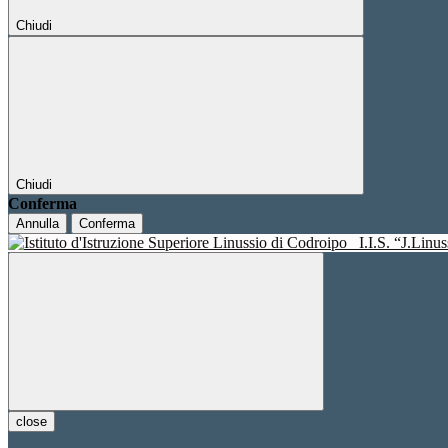
Chiudi
Chiudi
Conferma
Annulla
Conferma
I.I.S. “J.Linu
close