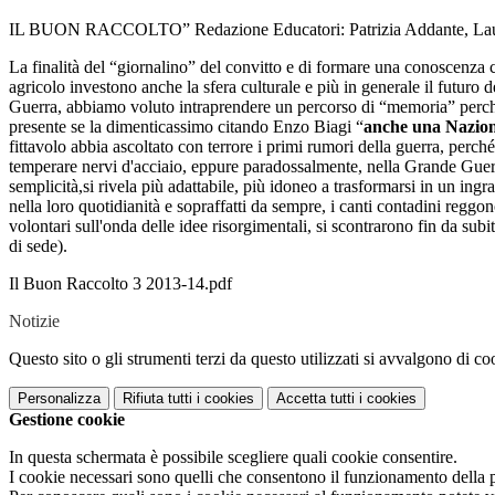
IL BUON RACCOLTO” Redazione Educatori: Patrizia Addante, Laur
La finalità del “giornalino” del convitto e di formare una conoscenza cr
agricolo investono anche la sfera culturale e più in generale il futuro 
Guerra, abbiamo voluto intraprendere un percorso di “memoria” perché 
presente se la dimenticassimo citando Enzo Biagi “
anche una Nazion
fittavolo abbia ascoltato con terrore i primi rumori della guerra, perch
temperare nervi d'acciaio, eppure paradossalmente, nella Grande Guerra l
semplicità,si rivela più adattabile, più idoneo a trasformarsi in un in
nella loro quotidianità e sopraffatti da sempre, i canti contadini reggon
volontari sull'onda delle idee risorgimentali, si scontrarono fin da su
di sede).
Il Buon Raccolto 3 2013-14.pdf
Notizie
Questo sito o gli strumenti terzi da questo utilizzati si avvalgono di coo
Personalizza
Rifiuta tutti
i cookies
Accetta tutti
i cookies
Gestione cookie
In questa schermata è possibile scegliere quali cookie consentire.
I cookie necessari sono quelli che consentono il funzionamento della pi