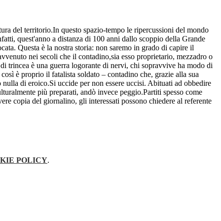
ltura del territorio.In questo spazio-tempo le ripercussioni del mondo
Infatti, quest'anno a distanza di 100 anni dallo scoppio della Grande
ta. Questa è la nostra storia: non saremo in grado di capire il
enuto nei secoli che il contadino,sia esso proprietario, mezzadro o
a di trincea è una guerra logorante di nervi, chi sopravvive ha modo di
osì è proprio il fatalista soldato – contadino che, grazie alla sua
 nulla di eroico.Si uccide per non essere uccisi. Abituati ad obbedire
, culturalmente più preparati, andò invece peggio.Partiti spesso come
re copia del giornalino, gli interessati possono chiedere al referente
KIE POLICY
.