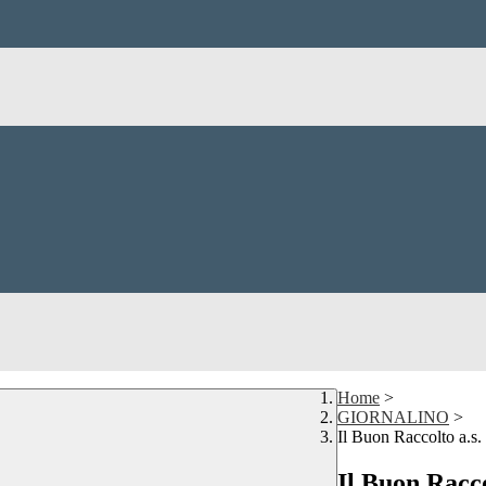
Home
>
GIORNALINO
>
Il Buon Raccolto a.s
Il Buon Racco