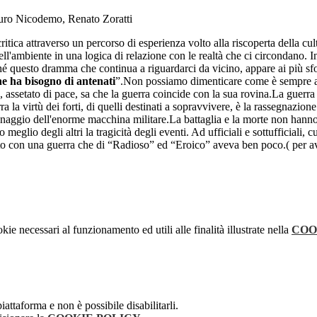
o Nicodemo, Renato Zoratti
itica attraverso un percorso di esperienza volto alla riscoperta della cu
dell'ambiente in una logica di relazione con le realtà che ci circondano. 
questo dramma che continua a riguardarci da vicino, appare ai più sfoca
e ha bisogno di antenati
”.Non possiamo dimenticare come è sempre avv
é, assetato di pace, sa che la guerra coincide con la sua rovina.La guerr
a virtù dei forti, di quelli destinati a sopravvivere, è la rassegnazione c
granaggio dell'enorme macchina militare.La battaglia e la morte non hanno
o meglio degli altri la tragicità degli eventi. Ad ufficiali e sottufficiali
bito con una guerra che di “Radioso” ed “Eroico” aveva ben poco.( per ave
kie necessari al funzionamento ed utili alle finalità illustrate nella
COO
attaforma e non è possibile disabilitarli.