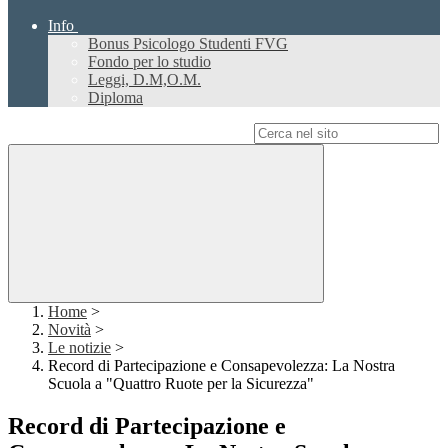
Info
Bonus Psicologo Studenti FVG
Fondo per lo studio
Leggi, D.M,O.M.
Diploma
Campo di ricerca per le pagine del sito
Home
>
Novità
>
Le notizie
>
Record di Partecipazione e Consapevolezza: La Nostra
Scuola a "Quattro Ruote per la Sicurezza"
Record di Partecipazione e