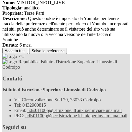
Nome:
VISITOR_INFO1_LIVE
Tipologia:
analitico
Proprieta:
Terze Parti
Descrizione:
Questo cookie è impostato da Youtube per tenere
traccia delle preferenze dell'utente per i video di Youtube incorporati
nei siti; può anche determinare se il visitatore del sito web sta
utilizzando la nuova o la vecchia versione dell'interfaccia di
Youtube.
Durata:
6 mesi
Accetta tutti
Salva le preferenze
Istituto d'Istruzione Superiore Linussio di
Codroipo
Contatti
Istituto d'Istruzione Superiore Linussio di Codroipo
Via Circonvallazione Sud 29, 33033 Codroipo
Tel:
0432900815
Email:
udis01100p@istruzione.it
Link per inviare una mail
PEC:
udis01100p@pec.istruzione.it
Link per inviare una mail
Seguici su