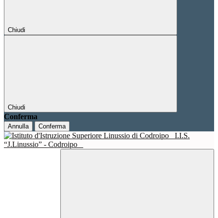
Chiudi
Chiudi
Conferma
Annulla
Conferma
I.I.S.
“J.Linussio” - Codroipo