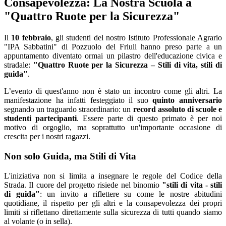
Consapevolezza: La Nostra Scuola a
"Quattro Ruote per la Sicurezza"
Il
10 febbraio
, gli studenti del nostro
Istituto Professionale Agrario
"IPA Sabbatini" di Pozzuolo del Friuli
hanno preso parte a un
appuntamento diventato ormai un pilastro dell'educazione civica e
stradale:
"Quattro Ruote per la Sicurezza – Stili di vita, stili di
guida"
.
L’evento di quest'anno non è stato un incontro come gli altri. La
manifestazione ha infatti festeggiato il suo
quinto anniversario
segnando un traguardo straordinario: un
record assoluto di scuole e
studenti partecipanti
. Essere parte di questo primato è per noi
motivo di orgoglio, ma soprattutto un'importante occasione di
crescita per i nostri ragazzi.
Non solo Guida, ma Stili di Vita
L'iniziativa non si limita a insegnare le regole del Codice della
Strada. Il cuore del progetto risiede nel binomio
"stili di vita - stili
di guida"
: un invito a riflettere su come le nostre abitudini
quotidiane, il rispetto per gli altri e la consapevolezza dei propri
limiti si riflettano direttamente sulla sicurezza di tutti quando siamo
al volante (o in sella).