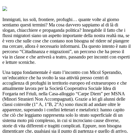
Immigrati, ius soli, frontiere, profughi… quante volte al giorno
sentiamo questi termini? Ma cosa davvero sappiamo al di là di
slogan, chiacchiere e propaganda politica? Innegabile il fatto che i
flussi migratori siano un aspetto importante della nostra realtà ma, se
è vero che sulle cose che contano non bisogna né ridere né piangere
ma cercare, allora è necessario informarsi. Da questo intento è nato il
percorso “Cittadinanza e migrazioni”, un percorso che ha preso il
via in classe e che arriverà a teatro, passando per incontri con esperti
e letture sceniche.
Una tappa fondamentale è stato l’incontro con Micol Sperandio,
un’educatrice che ha svolto la sua attività presso centri di
accoglienza di profughi in territorio europeo ed extraeuropeo e che
attualmente lavora per la Società Cooperativa Sociale Idea di
Forgaria nel Friuli, nella Casa-alloggio “Carpe Diem” per MSNA
(Minori Stranieri Non Accompagnati). Grazie a lei gli alunni delle
classi coinvolte (1° A, 1°B, 2°A) sono riusciti ad andare oltre le
apparenze, superando i confini letterari e metaforici: hanno capito
che ciò che leggiamo rappresenta solo lo strato superficiale di un
sistema moto più complesso, in cui si incrociano cause diverse,
storie di vita differenti e tragitti complicati. Eppure, non bisogna
dimenticare che, qualsiasi sia il punto di partenza e quello di arrivo,