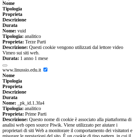
Nome
Tipologia
Proprieta
Descrizione
Durata
Nome:
vuid
Tipologia:
analitico
Proprieta:
Terze Parti
Descrizione:
Questi cookie vengono utilizzati dal lettore video
Vimeo sui siti web.
Durata:
1 anno 1 mese
www.linussio.edu.it
Nome
Tipologia
Proprieta
Descrizione
Durata
Nome:
_pk_id.1.3fa4
Tipologia:
analitico
Proprieta:
Prime Parti
Descrizione:
Questo nome di cookie è associato alla piattaforma di
analisi web open source Piwik. Viene utilizzato per aiutare i
proprietari di siti Web a monitorare il comportamento dei visitatori e
misurare le prestazioni del sito. È un cookie di tipo pattern, in cui il