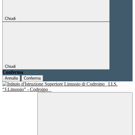
Chiudi
Chiudi
Conferma
Annulla
Conferma
I.I.S.
“J.Linussio” - Codroipo