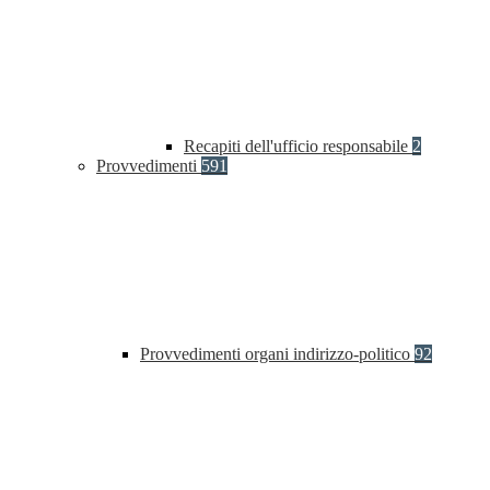
Recapiti dell'ufficio responsabile
2
Provvedimenti
591
Provvedimenti organi indirizzo-politico
92