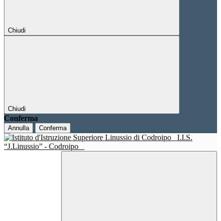
Chiudi
Chiudi
Conferma
Annulla
Conferma
I.I.S.
“J.Linussio” - Codroipo