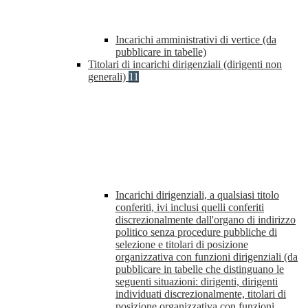
Incarichi amministrativi di vertice (da
pubblicare in tabelle)
Titolari di incarichi dirigenziali (dirigenti non
generali)
11
Incarichi dirigenziali, a qualsiasi titolo
conferiti, ivi inclusi quelli conferiti
discrezionalmente dall'organo di indirizzo
politico senza procedure pubbliche di
selezione e titolari di posizione
organizzativa con funzioni dirigenziali (da
pubblicare in tabelle che distinguano le
seguenti situazioni: dirigenti, dirigenti
individuati discrezionalmente, titolari di
posizione organizzativa con funzioni