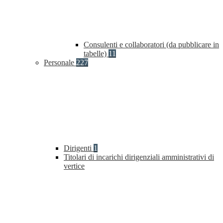
Consulenti e collaboratori (da pubblicare in
tabelle)
11
Personale
227
Dirigenti
1
Titolari di incarichi dirigenziali amministrativi di
vertice