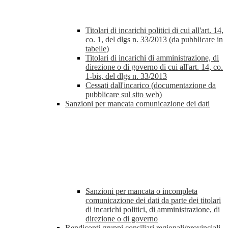
Titolari di incarichi politici di cui all'art. 14,
co. 1, del dlgs n. 33/2013 (da pubblicare in
tabelle)
Titolari di incarichi di amministrazione, di
direzione o di governo di cui all'art. 14, co.
1-bis, del dlgs n. 33/2013
Cessati dall'incarico (documentazione da
pubblicare sul sito web)
Sanzioni per mancata comunicazione dei dati
Sanzioni per mancata o incompleta
comunicazione dei dati da parte dei titolari
di incarichi politici, di amministrazione, di
direzione o di governo
Rendiconti gruppi consiliari regionali/provinciali