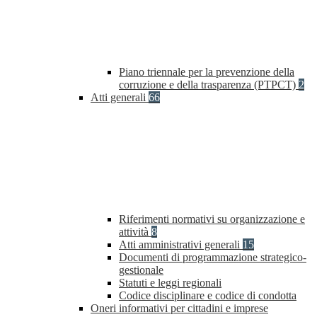
Piano triennale per la prevenzione della
corruzione e della trasparenza (PTPCT)
2
Atti generali
66
Riferimenti normativi su organizzazione e
attività
8
Atti amministrativi generali
15
Documenti di programmazione strategico-
gestionale
Statuti e leggi regionali
Codice disciplinare e codice di condotta
Oneri informativi per cittadini e imprese