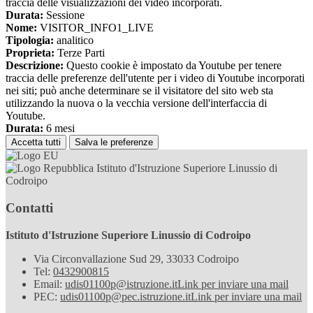
traccia delle visualizzazioni dei video incorporati.
Durata:
Sessione
Nome:
VISITOR_INFO1_LIVE
Tipologia:
analitico
Proprieta:
Terze Parti
Descrizione:
Questo cookie è impostato da Youtube per tenere
traccia delle preferenze dell'utente per i video di Youtube incorporati
nei siti; può anche determinare se il visitatore del sito web sta
utilizzando la nuova o la vecchia versione dell'interfaccia di
Youtube.
Durata:
6 mesi
Accetta tutti
Salva le preferenze
Istituto d'Istruzione Superiore Linussio di
Codroipo
Contatti
Istituto d'Istruzione Superiore Linussio di Codroipo
Via Circonvallazione Sud 29, 33033 Codroipo
Tel:
0432900815
Email:
udis01100p@istruzione.it
Link per inviare una mail
PEC:
udis01100p@pec.istruzione.it
Link per inviare una mail