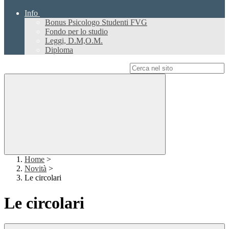
Info
Bonus Psicologo Studenti FVG
Fondo per lo studio
Leggi, D.M,O.M.
Diploma
Campo di ricerca per le pagine del sito
Home
>
Novità
>
Le circolari
Le circolari