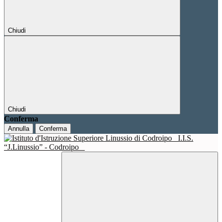
Chiudi
Chiudi
Conferma
Annulla
Conferma
I.I.S.
“J.Linussio” - Codroipo