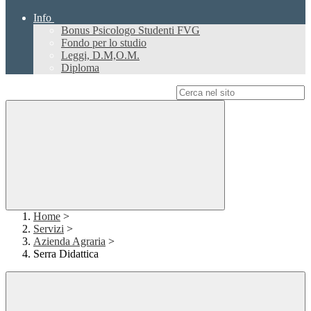
Info
Bonus Psicologo Studenti FVG
Fondo per lo studio
Leggi, D.M,O.M.
Diploma
Campo di ricerca per le pagine del sito
Home
>
Servizi
>
Azienda Agraria
>
Serra Didattica