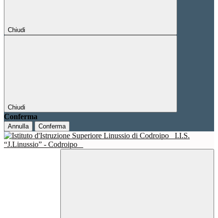
Chiudi
Chiudi
Conferma
Annulla
Conferma
I.I.S.
“J.Linussio” - Codroipo