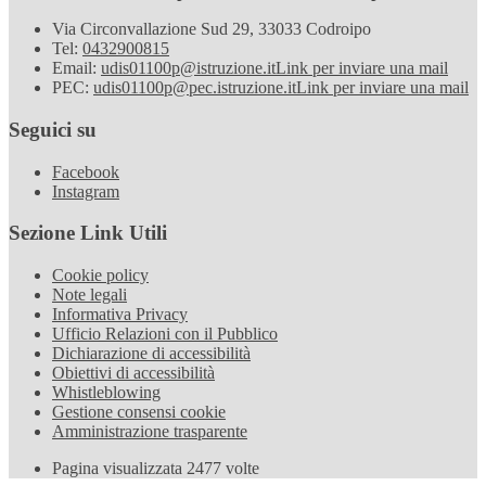
Via Circonvallazione Sud 29, 33033 Codroipo
Tel:
0432900815
Email:
udis01100p@istruzione.it
Link per inviare una mail
PEC:
udis01100p@pec.istruzione.it
Link per inviare una mail
Seguici su
Facebook
Instagram
Sezione Link Utili
Cookie policy
Note legali
Informativa Privacy
Ufficio Relazioni con il Pubblico
Dichiarazione di accessibilità
Obiettivi di accessibilità
Whistleblowing
Gestione consensi cookie
Amministrazione trasparente
Pagina visualizzata
2477
volte