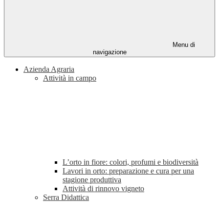
Menu di
navigazione
Azienda Agraria
Attività in campo
L’orto in fiore: colori, profumi e biodiversità
Lavori in orto: preparazione e cura per una
stagione produttiva
Attività di rinnovo vigneto
Serra Didattica