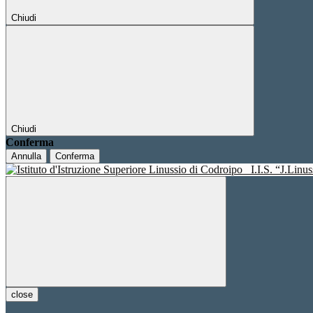
Chiudi
Chiudi
Conferma
Annulla
Conferma
I.I.S. “J.Linu
close