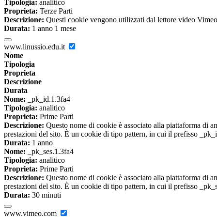
Tipologia:
analitico
Proprieta:
Terze Parti
Descrizione:
Questi cookie vengono utilizzati dal lettore video Vimeo 
Durata:
1 anno 1 mese
www.linussio.edu.it
Nome
Tipologia
Proprieta
Descrizione
Durata
Nome:
_pk_id.1.3fa4
Tipologia:
analitico
Proprieta:
Prime Parti
Descrizione:
Questo nome di cookie è associato alla piattaforma di ana
prestazioni del sito. È un cookie di tipo pattern, in cui il prefisso _pk
Durata:
1 anno
Nome:
_pk_ses.1.3fa4
Tipologia:
analitico
Proprieta:
Prime Parti
Descrizione:
Questo nome di cookie è associato alla piattaforma di ana
prestazioni del sito. È un cookie di tipo pattern, in cui il prefisso _pk
Durata:
30 minuti
www.vimeo.com