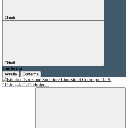
Chiudi
Chiudi
Conferma
Annulla
Conferma
I.I.S.
“J.Linussio” - Codroipo