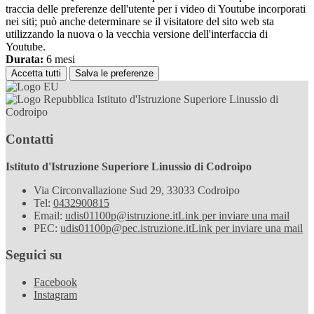
traccia delle preferenze dell'utente per i video di Youtube incorporati
nei siti; può anche determinare se il visitatore del sito web sta
utilizzando la nuova o la vecchia versione dell'interfaccia di
Youtube.
Durata:
6 mesi
Accetta tutti
Salva le preferenze
Istituto d'Istruzione Superiore Linussio di
Codroipo
Contatti
Istituto d'Istruzione Superiore Linussio di Codroipo
Via Circonvallazione Sud 29, 33033 Codroipo
Tel:
0432900815
Email:
udis01100p@istruzione.it
Link per inviare una mail
PEC:
udis01100p@pec.istruzione.it
Link per inviare una mail
Seguici su
Facebook
Instagram