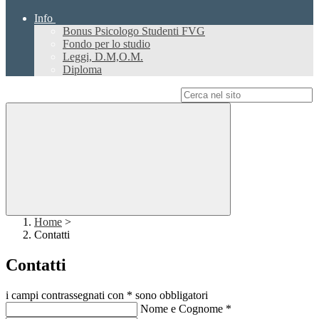
Info
Bonus Psicologo Studenti FVG
Fondo per lo studio
Leggi, D.M,O.M.
Diploma
Campo di ricerca per le pagine del sito
Home
>
Contatti
Contatti
i campi contrassegnati con * sono obbligatori
Nome e Cognome
*