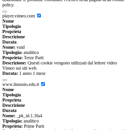
policy.
player.vimeo.com
Nome
Tipologia
Proprieta
Descrizione
Durata
Nome:
vuid
Tipologia:
analitico
Proprieta:
Terze Parti
Descrizione:
Questi cookie vengono utilizzati dal lettore video
Vimeo sui siti web.
Durata:
1 anno 1 mese
www.linussio.edu.it
Nome
Tipologia
Proprieta
Descrizione
Durata
Nome:
_pk_id.1.3fa4
Tipologia:
analitico
Proprieta:
Prime Parti