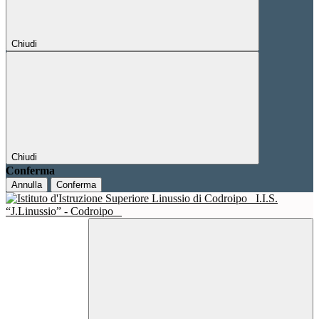
Chiudi
Chiudi
Conferma
Annulla
Conferma
I.I.S.
“J.Linussio” - Codroipo