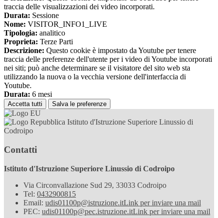
traccia delle visualizzazioni dei video incorporati.
Durata:
Sessione
Nome:
VISITOR_INFO1_LIVE
Tipologia:
analitico
Proprieta:
Terze Parti
Descrizione:
Questo cookie è impostato da Youtube per tenere
traccia delle preferenze dell'utente per i video di Youtube incorporati
nei siti; può anche determinare se il visitatore del sito web sta
utilizzando la nuova o la vecchia versione dell'interfaccia di
Youtube.
Durata:
6 mesi
Accetta tutti
Salva le preferenze
Istituto d'Istruzione Superiore Linussio di
Codroipo
Contatti
Istituto d'Istruzione Superiore Linussio di Codroipo
Via Circonvallazione Sud 29, 33033 Codroipo
Tel:
0432900815
Email:
udis01100p@istruzione.it
Link per inviare una mail
PEC:
udis01100p@pec.istruzione.it
Link per inviare una mail