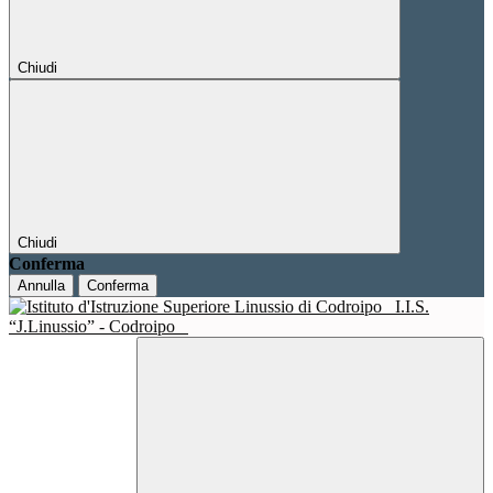
Chiudi
Chiudi
Conferma
Annulla
Conferma
I.I.S.
“J.Linussio” - Codroipo