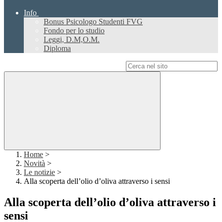
Info
Bonus Psicologo Studenti FVG
Fondo per lo studio
Leggi, D.M,O.M.
Diploma
Campo di ricerca per le pagine del sito
Home
>
Novità
>
Le notizie
>
Alla scoperta dell’olio d’oliva attraverso i sensi
Alla scoperta dell’olio d’oliva attraverso i
sensi