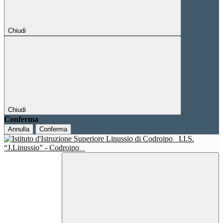
Chiudi
Chiudi
Conferma
Annulla
Conferma
I.I.S.
“J.Linussio” - Codroipo