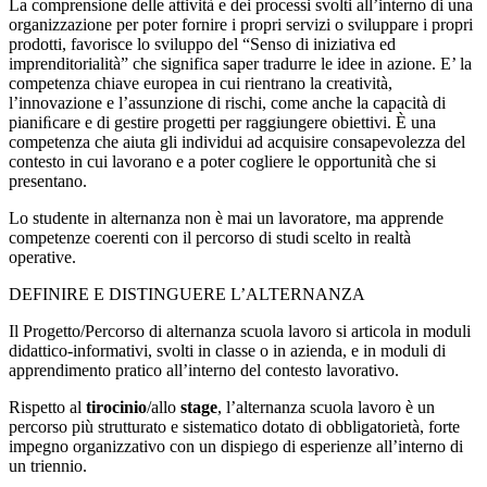
La comprensione delle attività e dei processi svolti all’interno di una
organizzazione per poter fornire i propri servizi o sviluppare i propri
prodotti, favorisce lo sviluppo del “Senso di iniziativa ed
imprenditorialità” che significa saper tradurre le idee in azione. E’ la
competenza chiave europea in cui rientrano la creatività,
l’innovazione e l’assunzione di rischi, come anche la capacità di
pianiﬁcare e di gestire progetti per raggiungere obiettivi. È una
competenza che aiuta gli individui ad acquisire consapevolezza del
contesto in cui lavorano e a poter cogliere le opportunità che si
presentano.
Lo studente in alternanza non è mai un lavoratore, ma apprende
competenze coerenti con il percorso di studi scelto in realtà
operative.
DEFINIRE E DISTINGUERE L’ALTERNANZA
Il Progetto/Percorso di alternanza scuola lavoro si articola in moduli
didattico-informativi, svolti in classe o in azienda, e in moduli di
apprendimento pratico all’interno del contesto lavorativo.
Rispetto al
tirocinio
/allo
stage
, l’alternanza scuola lavoro è un
percorso più strutturato e sistematico dotato di obbligatorietà, forte
impegno organizzativo con un dispiego di esperienze all’interno di
un triennio.