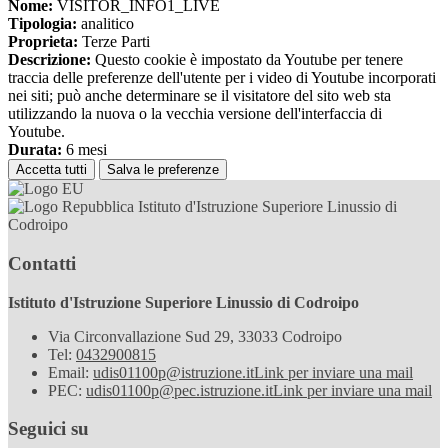
Nome:
VISITOR_INFO1_LIVE
Tipologia:
analitico
Proprieta:
Terze Parti
Descrizione:
Questo cookie è impostato da Youtube per tenere
traccia delle preferenze dell'utente per i video di Youtube incorporati
nei siti; può anche determinare se il visitatore del sito web sta
utilizzando la nuova o la vecchia versione dell'interfaccia di
Youtube.
Durata:
6 mesi
Accetta tutti
Salva le preferenze
Istituto d'Istruzione Superiore Linussio di
Codroipo
Contatti
Istituto d'Istruzione Superiore Linussio di Codroipo
Via Circonvallazione Sud 29, 33033 Codroipo
Tel:
0432900815
Email:
udis01100p@istruzione.it
Link per inviare una mail
PEC:
udis01100p@pec.istruzione.it
Link per inviare una mail
Seguici su