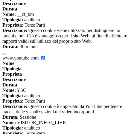
Descrizione
Durata
Nome:
__cf_bm
Tipologia:
analitico
Proprieta:
Terze Parti
Descrizione:
Questo cookie viene utilizzato per distinguere tra
umani e bot. Ciò è vantaggioso per il sito Web, al fine di effettuare
rapporti validi sull'utilizzo del proprio sito Web.
Durata:
30 minuti
www.youtube.com
Nome
Tipologia
Proprieta
Descrizione
Durata
Nome:
YSC
Tipologia:
analitico
Proprieta:
Terze Parti
Descrizione:
Questo cookie è impostato da YouTube per tenere
traccia delle visualizzazioni dei video incorporati.
Durata:
Sessione
Nome:
VISITOR_INFO1_LIVE
Tipologia:
analitico
Proprieta:
Terze Parti