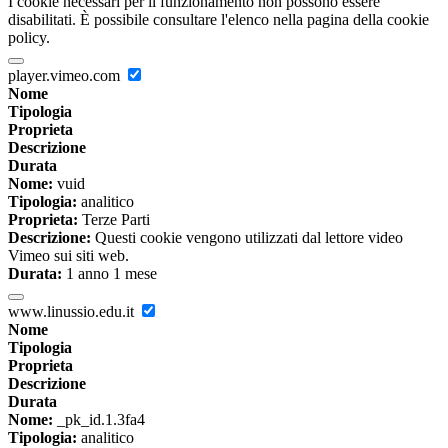
I cookie necessari per il funzionamento non possono essere
disabilitati. È possibile consultare l'elenco nella pagina della cookie
policy.
player.vimeo.com
Nome
Tipologia
Proprieta
Descrizione
Durata
Nome:
vuid
Tipologia:
analitico
Proprieta:
Terze Parti
Descrizione:
Questi cookie vengono utilizzati dal lettore video
Vimeo sui siti web.
Durata:
1 anno 1 mese
www.linussio.edu.it
Nome
Tipologia
Proprieta
Descrizione
Durata
Nome:
_pk_id.1.3fa4
Tipologia:
analitico