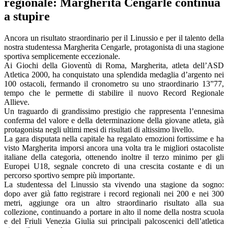
regionale: Margherita Cengarle continua
a stupire
Ancora un risultato straordinario per il Linussio e per il talento della
nostra studentessa Margherita Cengarle, protagonista di una stagione
sportiva semplicemente eccezionale.
Ai Giochi della Gioventù di Roma, Margherita, atleta dell’ASD
Atletica 2000, ha conquistato una splendida medaglia d’argento nei
100 ostacoli, fermando il cronometro su uno straordinario 13”77,
tempo che le permette di stabilire il nuovo Record Regionale
Allieve.
Un traguardo di grandissimo prestigio che rappresenta l’ennesima
conferma del valore e della determinazione della giovane atleta, già
protagonista negli ultimi mesi di risultati di altissimo livello.
La gara disputata nella capitale ha regalato emozioni fortissime e ha
visto Margherita imporsi ancora una volta tra le migliori ostacoliste
italiane della categoria, ottenendo inoltre il terzo minimo per gli
Europei U18, segnale concreto di una crescita costante e di un
percorso sportivo sempre più importante.
La studentessa del Linussio sta vivendo una stagione da sogno:
dopo aver già fatto registrare i record regionali nei 200 e nei 300
metri, aggiunge ora un altro straordinario risultato alla sua
collezione, continuando a portare in alto il nome della nostra scuola
e del Friuli Venezia Giulia sui principali palcoscenici dell’atletica