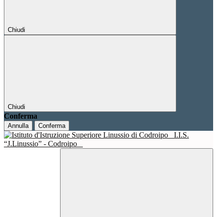
Chiudi
Chiudi
Conferma
Annulla
Conferma
I.I.S.
“J.Linussio” - Codroipo