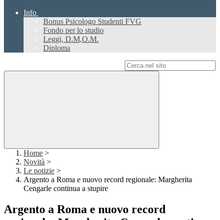
Info
Bonus Psicologo Studenti FVG
Fondo per lo studio
Leggi, D.M,O.M.
Diploma
Campo di ricerca per le pagine del sito
Home
>
Novità
>
Le notizie
>
Argento a Roma e nuovo record regionale: Margherita
Cengarle continua a stupire
Argento a Roma e nuovo record