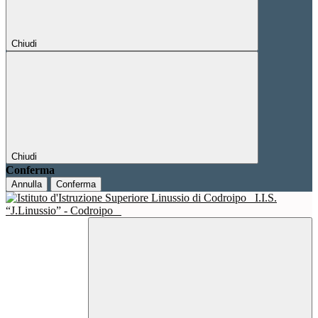
Chiudi
Chiudi
Conferma
Annulla
Conferma
I.I.S.
“J.Linussio” - Codroipo