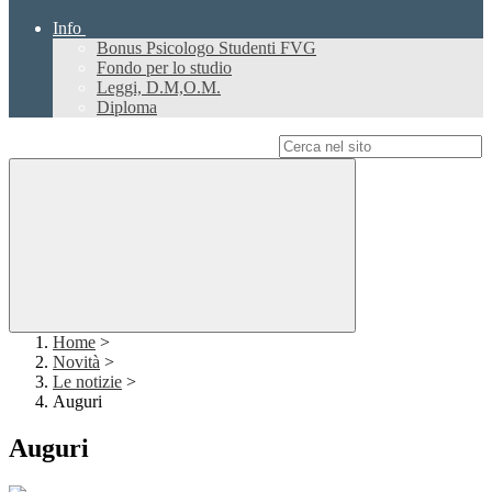
Info
Bonus Psicologo Studenti FVG
Fondo per lo studio
Leggi, D.M,O.M.
Diploma
Campo di ricerca per le pagine del sito
Home
>
Novità
>
Le notizie
>
Auguri
Auguri