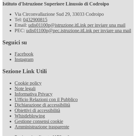
Istituto d'Istruzione Superiore Linussio di Codroipo
Via Circonvallazione Sud 29, 33033 Codroipo
Tel:
0432900815
Email:
udis01100p@istruzione.it
Link per inviare una mail
PEC:
udis01100p@pec.istruzione.it
Link per inviare una mail
Seguici su
Facebook
Instagram
Sezione Link Utili
Cookie policy
Note legali
Informativa Privacy
Ufficio Relazioni con il Pubblico
Dichiarazione di accessibilità
Obiettivi di accessibilità
Whistleblowing
Gestione consensi cookie
Amministrazione trasparente