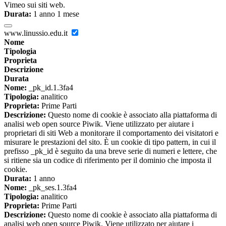
Vimeo sui siti web.
Durata:
1 anno 1 mese
www.linussio.edu.it
Nome
Tipologia
Proprieta
Descrizione
Durata
Nome:
_pk_id.1.3fa4
Tipologia:
analitico
Proprieta:
Prime Parti
Descrizione:
Questo nome di cookie è associato alla piattaforma di
analisi web open source Piwik. Viene utilizzato per aiutare i
proprietari di siti Web a monitorare il comportamento dei visitatori e
misurare le prestazioni del sito. È un cookie di tipo pattern, in cui il
prefisso _pk_id è seguito da una breve serie di numeri e lettere, che
si ritiene sia un codice di riferimento per il dominio che imposta il
cookie.
Durata:
1 anno
Nome:
_pk_ses.1.3fa4
Tipologia:
analitico
Proprieta:
Prime Parti
Descrizione:
Questo nome di cookie è associato alla piattaforma di
analisi web open source Piwik. Viene utilizzato per aiutare i