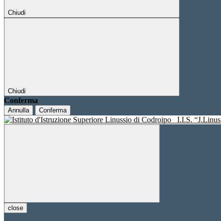
Chiudi
Chiudi
Conferma
Annulla
Conferma
I.I.S. “J.Linu
close