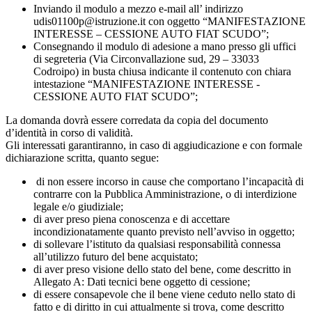
Inviando il modulo a mezzo e-mail all’ indirizzo
udis01100p@istruzione.it con oggetto “MANIFESTAZIONE
INTERESSE – CESSIONE AUTO FIAT SCUDO”;
Consegnando il modulo di adesione a mano presso gli uffici
di segreteria (Via Circonvallazione sud, 29 – 33033
Codroipo) in busta chiusa indicante il contenuto con chiara
intestazione “MANIFESTAZIONE INTERESSE -
CESSIONE AUTO FIAT SCUDO”;
La domanda dovrà essere corredata da copia del documento
d’identità in corso di validità.
Gli interessati garantiranno, in caso di aggiudicazione e con formale
dichiarazione scritta, quanto segue:
di non essere incorso in cause che comportano l’incapacità di
contrarre con la Pubblica Amministrazione, o di interdizione
legale e/o giudiziale;
di aver preso piena conoscenza e di accettare
incondizionatamente quanto previsto nell’avviso in oggetto;
di sollevare l’istituto da qualsiasi responsabilità connessa
all’utilizzo futuro del bene acquistato;
di aver preso visione dello stato del bene, come descritto in
Allegato A: Dati tecnici bene oggetto di cessione;
di essere consapevole che il bene viene ceduto nello stato di
fatto e di diritto in cui attualmente si trova, come descritto