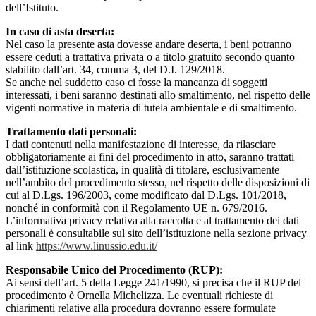
dell’Istituto.
In caso di asta deserta:
Nel caso la presente asta dovesse andare deserta, i beni potranno
essere ceduti a trattativa privata o a titolo gratuito secondo quanto
stabilito dall’art. 34, comma 3, del D.I. 129/2018.
Se anche nel suddetto caso ci fosse la mancanza di soggetti
interessati, i beni saranno destinati allo smaltimento, nel rispetto delle
vigenti normative in materia di tutela ambientale e di smaltimento.
Trattamento dati personali:
I dati contenuti nella manifestazione di interesse, da rilasciare
obbligatoriamente ai fini del procedimento in atto, saranno trattati
dall’istituzione scolastica, in qualità di titolare, esclusivamente
nell’ambito del procedimento stesso, nel rispetto delle disposizioni di
cui al D.Lgs. 196/2003, come modificato dal D.Lgs. 101/2018,
nonché in conformità con il Regolamento UE n. 679/2016.
L’informativa privacy relativa alla raccolta e al trattamento dei dati
personali è consultabile sul sito dell’istituzione nella sezione privacy
al link
https://www.linussio.edu.it/
Responsabile Unico del Procedimento (RUP):
Ai sensi dell’art. 5 della Legge 241/1990, si precisa che il RUP del
procedimento è Ornella Michelizza. Le eventuali richieste di
chiarimenti relative alla procedura dovranno essere formulate