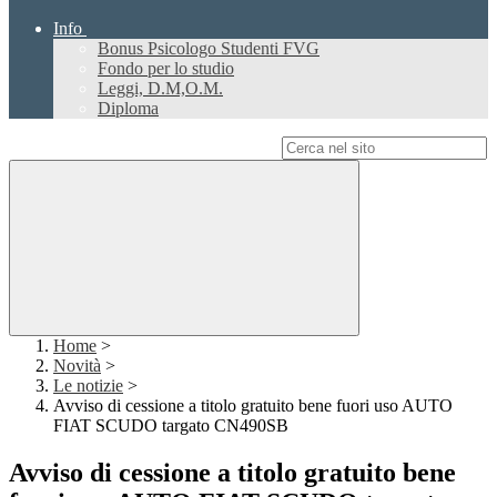
Info
Bonus Psicologo Studenti FVG
Fondo per lo studio
Leggi, D.M,O.M.
Diploma
Campo di ricerca per le pagine del sito
Home
>
Novità
>
Le notizie
>
Avviso di cessione a titolo gratuito bene fuori uso AUTO
FIAT SCUDO targato CN490SB
Avviso di cessione a titolo gratuito bene