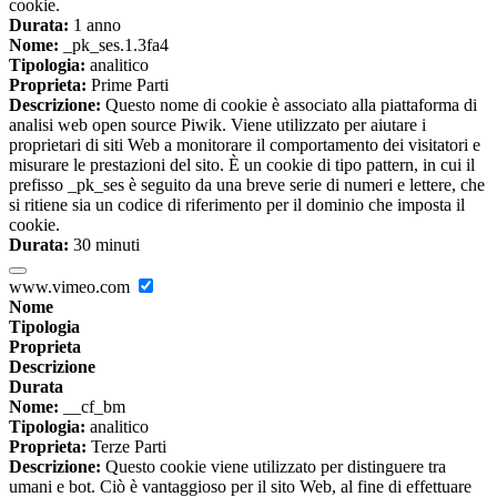
cookie.
Durata:
1 anno
Nome:
_pk_ses.1.3fa4
Tipologia:
analitico
Proprieta:
Prime Parti
Descrizione:
Questo nome di cookie è associato alla piattaforma di
analisi web open source Piwik. Viene utilizzato per aiutare i
proprietari di siti Web a monitorare il comportamento dei visitatori e
misurare le prestazioni del sito. È un cookie di tipo pattern, in cui il
prefisso _pk_ses è seguito da una breve serie di numeri e lettere, che
si ritiene sia un codice di riferimento per il dominio che imposta il
cookie.
Durata:
30 minuti
www.vimeo.com
Nome
Tipologia
Proprieta
Descrizione
Durata
Nome:
__cf_bm
Tipologia:
analitico
Proprieta:
Terze Parti
Descrizione:
Questo cookie viene utilizzato per distinguere tra
umani e bot. Ciò è vantaggioso per il sito Web, al fine di effettuare