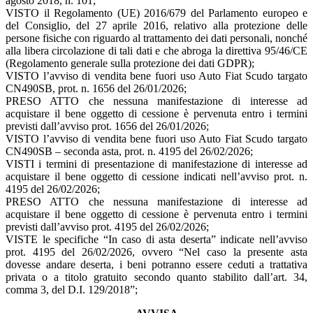
agosto 2018, n. 101;
VISTO il Regolamento (UE) 2016/679 del Parlamento europeo e
del Consiglio, del 27 aprile 2016, relativo alla protezione delle
persone fisiche con riguardo al trattamento dei dati personali, nonché
alla libera circolazione di tali dati e che abroga la direttiva 95/46/CE
(Regolamento generale sulla protezione dei dati GDPR);
VISTO l’avviso di vendita bene fuori uso Auto Fiat Scudo targato
CN490SB, prot. n. 1656 del 26/01/2026;
PRESO ATTO che nessuna manifestazione di interesse ad
acquistare il bene oggetto di cessione è pervenuta entro i termini
previsti dall’avviso prot. 1656 del 26/01/2026;
VISTO l’avviso di vendita bene fuori uso Auto Fiat Scudo targato
CN490SB – seconda asta, prot. n. 4195 del 26/02/2026;
VISTI i termini di presentazione di manifestazione di interesse ad
acquistare il bene oggetto di cessione indicati nell’avviso prot. n.
4195 del 26/02/2026;
PRESO ATTO che nessuna manifestazione di interesse ad
acquistare il bene oggetto di cessione è pervenuta entro i termini
previsti dall’avviso prot. 4195 del 26/02/2026;
VISTE le specifiche “In caso di asta deserta” indicate nell’avviso
prot. 4195 del 26/02/2026, ovvero “Nel caso la presente asta
dovesse andare deserta, i beni potranno essere ceduti a trattativa
privata o a titolo gratuito secondo quanto stabilito dall’art. 34,
comma 3, del D.I. 129/2018”;