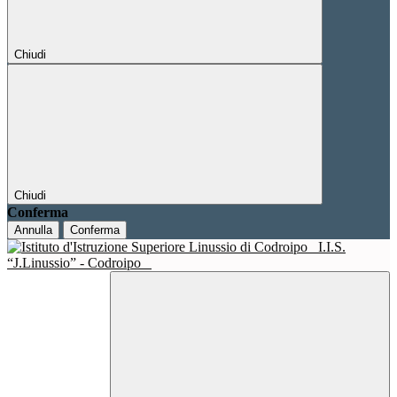
Chiudi
Chiudi
Conferma
Annulla
Conferma
I.I.S.
“J.Linussio” - Codroipo