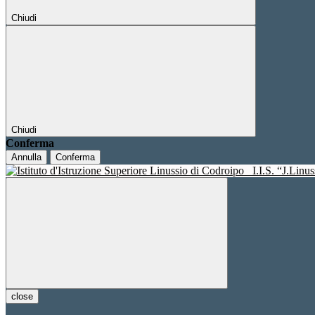
Chiudi
Chiudi
Conferma
Annulla
Conferma
I.I.S. “J.Linu
close