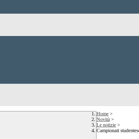
Home
>
Novità
>
Le notizie
>
Campionati studentesc