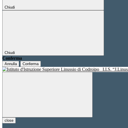
Chiudi
Chiudi
Conferma
Annulla
Conferma
I.I.S. “J.Linu
close