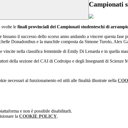
Campionati s
 svolte le
finali provinciali dei Campionati studenteschi di arrampic
che bissano il successo dello scorso anno andando a vincere questa fase 
chelle Donadonibus e la maschile composta da Simone Turolo, Alex Gat
n le vincite nella classifica femminile di Emily Di Lenarda e in quella ma
uttori della sezione del CAI di Codroipo e degli Insegnanti di Scienze Mo
kie necessari al funzionamento ed utili alle finalità illustrate nella
COO
attaforma e non è possibile disabilitarli.
isionare la
COOKIE POLICY
.