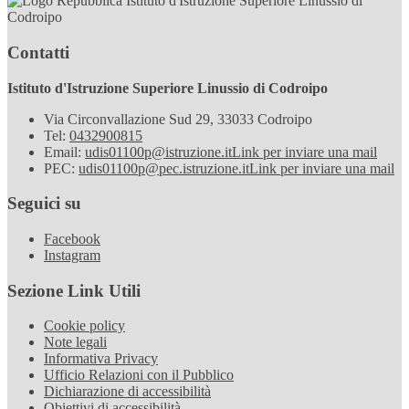
Istituto d'Istruzione Superiore Linussio di
Codroipo
Contatti
Istituto d'Istruzione Superiore Linussio di Codroipo
Via Circonvallazione Sud 29, 33033 Codroipo
Tel:
0432900815
Email:
udis01100p@istruzione.it
Link per inviare una mail
PEC:
udis01100p@pec.istruzione.it
Link per inviare una mail
Seguici su
Facebook
Instagram
Sezione Link Utili
Cookie policy
Note legali
Informativa Privacy
Ufficio Relazioni con il Pubblico
Dichiarazione di accessibilità
Obiettivi di accessibilità