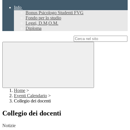
Info
Bonus Psicologo Studenti FVG
Fondo per lo studio
Leggi, D.M,O.M.
Diploma
Campo di ricerca per le pagine del sito
Home
>
Eventi Calendario
>
Collegio dei docenti
Collegio dei docenti
Notizie