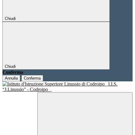
Chiudi
Chiudi
Conferma
Annulla
Conferma
I.I.S.
“J.Linussio” - Codroipo