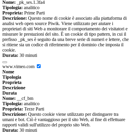
Nome:
_pk_ses.1.3fa4
Tipologia:
analitico
Proprieta:
Prime Parti
Descrizione:
Questo nome di cookie è associato alla piattaforma di
analisi web open source Piwik. Viene utilizzato per aiutare i
proprietari di siti Web a monitorare il comportamento dei visitatori e
misurare le prestazioni del sito. È un cookie di tipo pattern, in cui il
prefisso _pk_ses è seguito da una breve serie di numeri e lettere, che
si ritiene sia un codice di riferimento per il dominio che imposta il
cookie.
Durata:
30 minuti
www.vimeo.com
Nome
Tipologia
Proprieta
Descrizione
Durata
Nome:
__cf_bm
Tipologia:
analitico
Proprieta:
Terze Parti
Descrizione:
Questo cookie viene utilizzato per distinguere tra
umani e bot. Ciò è vantaggioso per il sito Web, al fine di effettuare
rapporti validi sull'utilizzo del proprio sito Web.
Durata:
30 minuti