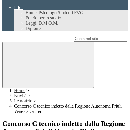
Info
Bonus Psicologo Studenti FVG
Fondo per lo studio
Leggi, D.M,O.M.
Diploma
Campo di ricerca per le pagine del sito
Home
>
Novità
>
Le notizie
>
Concorso C tecnico indetto dalla Regione Autonoma Friuli
Venezia Giulia
Concorso C tecnico indetto dalla Regione