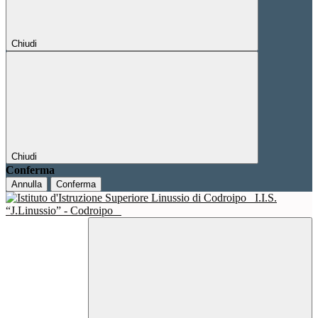
Chiudi
Chiudi
Conferma
Annulla
Conferma
I.I.S.
“J.Linussio” - Codroipo