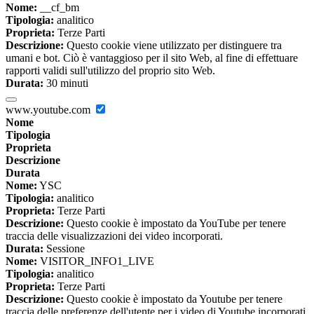
Nome:
__cf_bm
Tipologia:
analitico
Proprieta:
Terze Parti
Descrizione:
Questo cookie viene utilizzato per distinguere tra
umani e bot. Ciò è vantaggioso per il sito Web, al fine di effettuare
rapporti validi sull'utilizzo del proprio sito Web.
Durata:
30 minuti
www.youtube.com
Nome
Tipologia
Proprieta
Descrizione
Durata
Nome:
YSC
Tipologia:
analitico
Proprieta:
Terze Parti
Descrizione:
Questo cookie è impostato da YouTube per tenere
traccia delle visualizzazioni dei video incorporati.
Durata:
Sessione
Nome:
VISITOR_INFO1_LIVE
Tipologia:
analitico
Proprieta:
Terze Parti
Descrizione:
Questo cookie è impostato da Youtube per tenere
traccia delle preferenze dell'utente per i video di Youtube incorporati