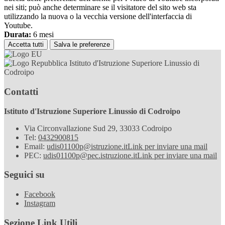
nei siti; può anche determinare se il visitatore del sito web sta
utilizzando la nuova o la vecchia versione dell'interfaccia di
Youtube.
Durata:
6 mesi
Accetta tutti
Salva le preferenze
Istituto d'Istruzione Superiore Linussio di
Codroipo
Contatti
Istituto d'Istruzione Superiore Linussio di Codroipo
Via Circonvallazione Sud 29, 33033 Codroipo
Tel:
0432900815
Email:
udis01100p@istruzione.it
Link per inviare una mail
PEC:
udis01100p@pec.istruzione.it
Link per inviare una mail
Seguici su
Facebook
Instagram
Sezione Link Utili