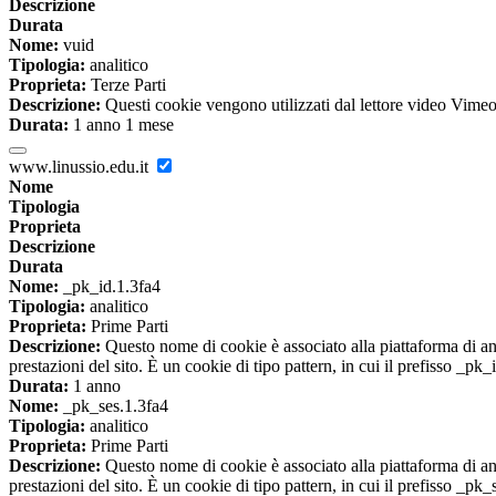
Descrizione
Durata
Nome:
vuid
Tipologia:
analitico
Proprieta:
Terze Parti
Descrizione:
Questi cookie vengono utilizzati dal lettore video Vimeo 
Durata:
1 anno 1 mese
www.linussio.edu.it
Nome
Tipologia
Proprieta
Descrizione
Durata
Nome:
_pk_id.1.3fa4
Tipologia:
analitico
Proprieta:
Prime Parti
Descrizione:
Questo nome di cookie è associato alla piattaforma di ana
prestazioni del sito. È un cookie di tipo pattern, in cui il prefisso _pk
Durata:
1 anno
Nome:
_pk_ses.1.3fa4
Tipologia:
analitico
Proprieta:
Prime Parti
Descrizione:
Questo nome di cookie è associato alla piattaforma di ana
prestazioni del sito. È un cookie di tipo pattern, in cui il prefisso _pk