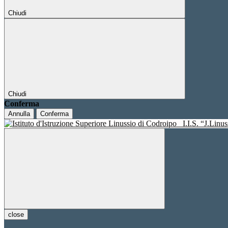
Chiudi
Chiudi
Conferma
Annulla
Conferma
I.I.S. “J.Linu
close