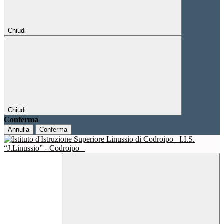
Chiudi
Chiudi
Conferma
Annulla
Conferma
I.I.S.
“J.Linussio” - Codroipo