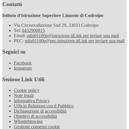
Contatti
Istituto d'Istruzione Superiore Linussio di Codroipo
Via Circonvallazione Sud 29, 33033 Codroipo
Tel:
0432900815
Email:
udis01100p@istruzione.it
Link per inviare una mail
PEC:
udis01100p@pec.istruzione.it
Link per inviare una mail
Seguici su
Facebook
Instagram
Sezione Link Utili
Cookie policy
Note legali
Informativa Privacy
Ufficio Relazioni con il Pubblico
Dichiarazione di accessibilità
Obiettivi di accessibilità
Whistleblowing
Gestione consensi cookie