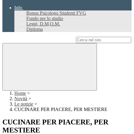
Info
Bonus Psicologo Studenti FVG
Fondo per lo studio
Leggi, D.M,O.M.
Diploma
Campo di ricerca per le pagine del sito
Home
>
Novità
>
Le notizie
>
CUCINARE PER PIACERE, PER MESTIERE
CUCINARE PER PIACERE, PER
MESTIERE