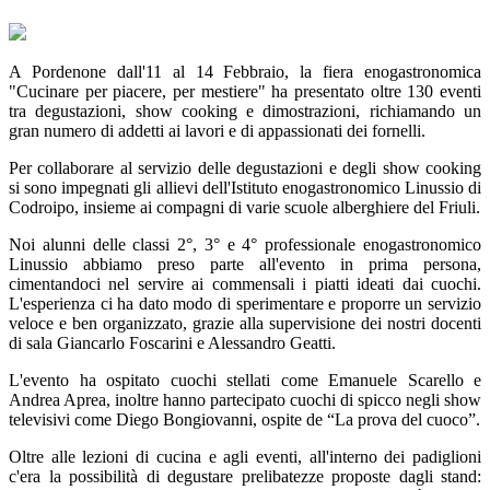
A Pordenone dall'11 al 14 Febbraio, la fiera enogastronomica
"Cucinare per piacere, per mestiere" ha presentato oltre 130 eventi
tra degustazioni, show cooking e dimostrazioni, richiamando un
gran numero di addetti ai lavori e di appassionati dei fornelli.
Per collaborare al servizio delle degustazioni e degli show cooking
si sono impegnati gli allievi dell'Istituto enogastronomico Linussio di
Codroipo, insieme ai compagni di varie scuole alberghiere del Friuli.
Noi alunni delle classi 2°, 3° e 4° professionale enogastronomico
Linussio abbiamo preso parte all'evento in prima persona,
cimentandoci nel servire ai commensali i piatti ideati dai cuochi.
L'esperienza ci ha dato modo di sperimentare e proporre un servizio
veloce e ben organizzato, grazie alla supervisione dei nostri docenti
di sala Giancarlo Foscarini e Alessandro Geatti.
L'evento ha ospitato cuochi stellati come Emanuele Scarello e
Andrea Aprea, inoltre hanno partecipato cuochi di spicco negli show
televisivi come Diego Bongiovanni, ospite de “La prova del cuoco”.
Oltre alle lezioni di cucina e agli eventi, all'interno dei padiglioni
c'era la possibilità di degustare prelibatezze proposte dagli stand: