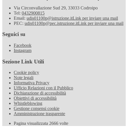
Via Circonvallazione Sud 29, 33033 Codroipo
Tel:
0432900815
Email:
udis01100p@istruzione.it
Link per inviare una mail
PEC:
udis01100p@pec.istruzione.it
Link per inviare una mail
Seguici su
Facebook
Instagram
Sezione Link Utili
Cookie policy
Note legali
Informativa Privacy
Ufficio Relazioni con il Pubblico
Dichiarazione di accessibilità
Obiettivi di accessibilità
Whistleblowing
Gestione consensi cookie
Amministrazione trasparente
Pagina visualizzata
2666
volte