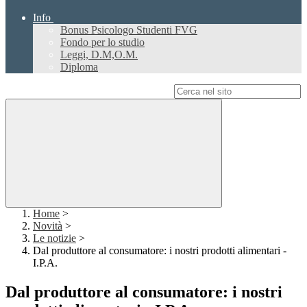
Info
Bonus Psicologo Studenti FVG
Fondo per lo studio
Leggi, D.M,O.M.
Diploma
Campo di ricerca per le pagine del sito
Home
>
Novità
>
Le notizie
>
Dal produttore al consumatore: i nostri prodotti alimentari -
I.P.A.
Dal produttore al consumatore: i nostri