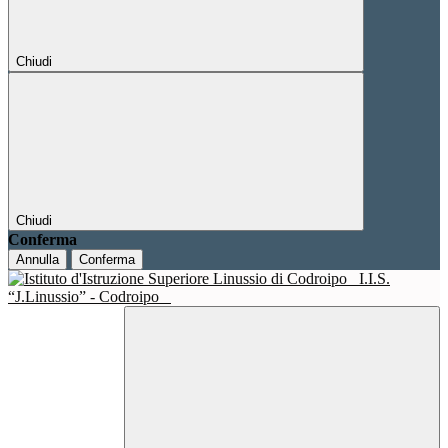
Chiudi
Chiudi
Conferma
Annulla
Conferma
I.I.S.
“J.Linussio” - Codroipo