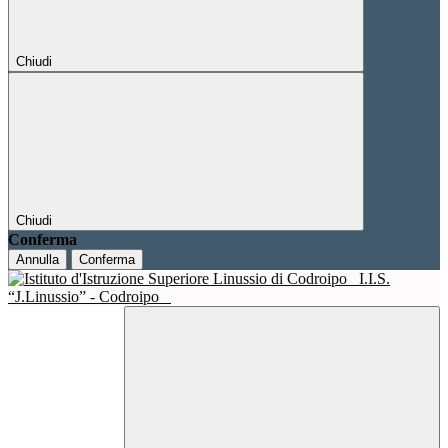
Chiudi
Chiudi
Conferma
Annulla
Conferma
I.I.S.
“J.Linussio” - Codroipo