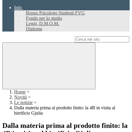
Info
Bonus Psicologo Studenti FVG
Fondo per lo studio
Leggi, D.M,O.M.
Diploma
Campo di ricerca per le pagine del sito
Home
>
Novità
>
Le notizie
>
Dalla materia prima al prodotto finito: la 4B in visita al
birrificio Gjulia
Dalla materia prima al prodotto finito: la