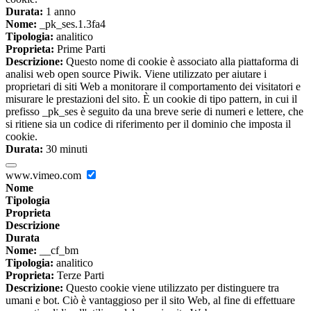
Durata:
1 anno
Nome:
_pk_ses.1.3fa4
Tipologia:
analitico
Proprieta:
Prime Parti
Descrizione:
Questo nome di cookie è associato alla piattaforma di
analisi web open source Piwik. Viene utilizzato per aiutare i
proprietari di siti Web a monitorare il comportamento dei visitatori e
misurare le prestazioni del sito. È un cookie di tipo pattern, in cui il
prefisso _pk_ses è seguito da una breve serie di numeri e lettere, che
si ritiene sia un codice di riferimento per il dominio che imposta il
cookie.
Durata:
30 minuti
www.vimeo.com
Nome
Tipologia
Proprieta
Descrizione
Durata
Nome:
__cf_bm
Tipologia:
analitico
Proprieta:
Terze Parti
Descrizione:
Questo cookie viene utilizzato per distinguere tra
umani e bot. Ciò è vantaggioso per il sito Web, al fine di effettuare