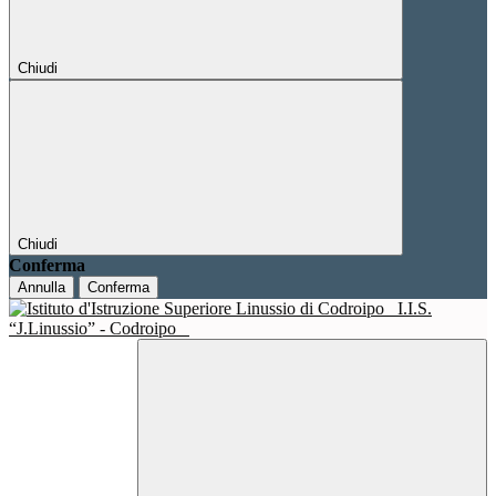
Chiudi
Chiudi
Conferma
Annulla
Conferma
I.I.S.
“J.Linussio” - Codroipo