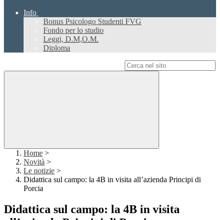
Info
Bonus Psicologo Studenti FVG
Fondo per lo studio
Leggi, D.M,O.M.
Diploma
Campo di ricerca per le pagine del sito
Home
>
Novità
>
Le notizie
>
Didattica sul campo: la 4B in visita all’azienda Principi di
Porcia
Didattica sul campo: la 4B in visita