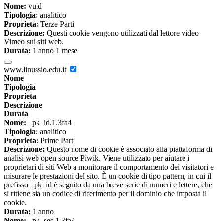
Nome:
vuid
Tipologia:
analitico
Proprieta:
Terze Parti
Descrizione:
Questi cookie vengono utilizzati dal lettore video
Vimeo sui siti web.
Durata:
1 anno 1 mese
www.linussio.edu.it
Nome
Tipologia
Proprieta
Descrizione
Durata
Nome:
_pk_id.1.3fa4
Tipologia:
analitico
Proprieta:
Prime Parti
Descrizione:
Questo nome di cookie è associato alla piattaforma di
analisi web open source Piwik. Viene utilizzato per aiutare i
proprietari di siti Web a monitorare il comportamento dei visitatori e
misurare le prestazioni del sito. È un cookie di tipo pattern, in cui il
prefisso _pk_id è seguito da una breve serie di numeri e lettere, che
si ritiene sia un codice di riferimento per il dominio che imposta il
cookie.
Durata:
1 anno
Nome:
_pk_ses.1.3fa4