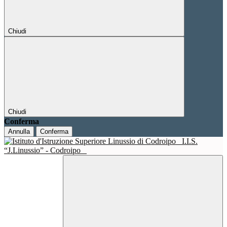
Chiudi
Chiudi
Conferma
Annulla
Conferma
I.I.S.
“J.Linussio” - Codroipo