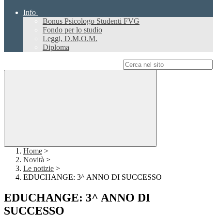
Info
Bonus Psicologo Studenti FVG
Fondo per lo studio
Leggi, D.M,O.M.
Diploma
Campo di ricerca per le pagine del sito
Home
>
Novità
>
Le notizie
>
EDUCHANGE: 3^ ANNO DI SUCCESSO
EDUCHANGE: 3^ ANNO DI
SUCCESSO