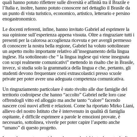
quali hanno potuto riflettere sulle diversità e affinità tra il Brazile e
l’Italia e, inoltre, hanno potuto conoscere nel dettaglio il Brasile da
un punto di vista turistico, economico, artistico, letterario e persino
enogastronomico.
Le docenti referenti, infine, hanno invitato Gabriel ad esprimere la
sua opinione sull’esperienza appena vissuta. Oltre a ringraziare tutti i
presenti per la calorosa accoglienza ricevuta e per avergli permesso
di conoscere la nostra bella regione, Gabriel ha voluto sottolineare
un aspetto molto importante relativo all’insegnamento della lingua
inglese. Ha sottolineato che “ la lingua inglese qui viene insegnata
con scopi realmente comunicativi” mettendo in risalto che in Brasile,
invece, si studia solo la grammatica della lingua e che, pertanto, gli
studenti devono frequentare corsi extrascolastici presso scuole
private per poter avere una adeguata competenza comunicativa.
Un ringraziamento particolare è stato rivolto alle due famiglie del
territorio codroipese che hanno “accolto” Gabriel nelle loro case
offrendogli vitto ed alloggio ma anche tanto “calore” facendo
nascere così nuovi affetti e relazioni. Come ha riportato Mirko Liani,
allievo del nostro Istituto che è intervenuto in qualità di famiglia
ospitante, è difficile esprimere a parole le emozioni provate, è
necessario, sottolinea, viverle per poter capire l’aspetto anche
“umano” di questo progetto.