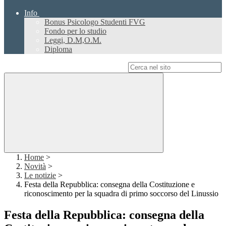
Info
Bonus Psicologo Studenti FVG
Fondo per lo studio
Leggi, D.M,O.M.
Diploma
Campo di ricerca per le pagine del sito
Home
>
Novità
>
Le notizie
>
Festa della Repubblica: consegna della Costituzione e
riconoscimento per la squadra di primo soccorso del Linussio
Festa della Repubblica: consegna della