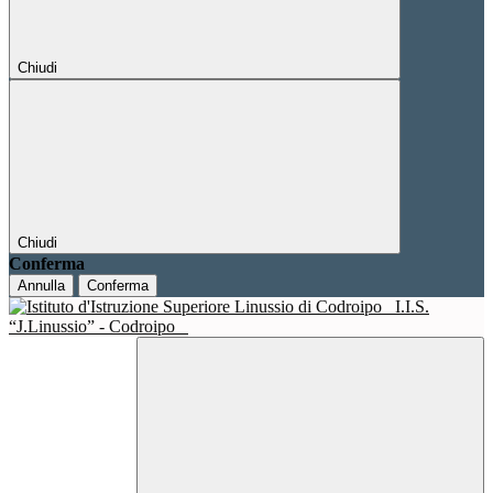
Chiudi
Chiudi
Conferma
Annulla
Conferma
I.I.S.
“J.Linussio” - Codroipo