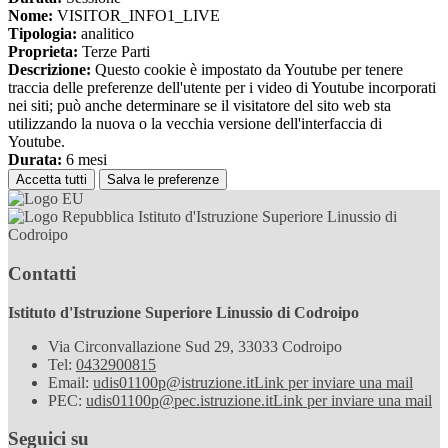
Nome:
VISITOR_INFO1_LIVE
Tipologia:
analitico
Proprieta:
Terze Parti
Descrizione:
Questo cookie è impostato da Youtube per tenere
traccia delle preferenze dell'utente per i video di Youtube incorporati
nei siti; può anche determinare se il visitatore del sito web sta
utilizzando la nuova o la vecchia versione dell'interfaccia di
Youtube.
Durata:
6 mesi
Accetta tutti
Salva le preferenze
Istituto d'Istruzione Superiore Linussio di
Codroipo
Contatti
Istituto d'Istruzione Superiore Linussio di Codroipo
Via Circonvallazione Sud 29, 33033 Codroipo
Tel:
0432900815
Email:
udis01100p@istruzione.it
Link per inviare una mail
PEC:
udis01100p@pec.istruzione.it
Link per inviare una mail
Seguici su