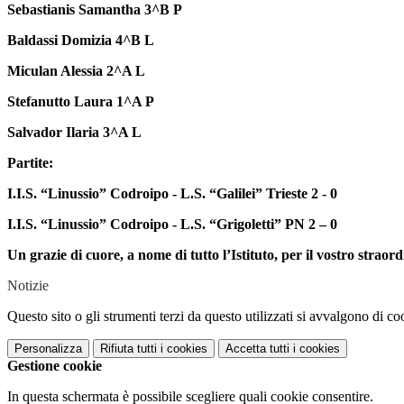
Sebastianis Samantha 3^B P
Baldassi Domizia 4^B L
Miculan Alessia 2^A L
Stefanutto Laura 1^A P
Salvador Ilaria 3^A L
Partite:
I.I.S. “Linussio” Codroipo - L.S. “Galilei” Trieste 2 - 0
I.I.S. “Linussio” Codroipo - L.S. “Grigoletti” PN 2 – 0
Un grazie di cuore, a nome di tutto l’Istituto, per il vostro straor
Notizie
Questo sito o gli strumenti terzi da questo utilizzati si avvalgono di coo
Personalizza
Rifiuta tutti
i cookies
Accetta tutti
i cookies
Gestione cookie
In questa schermata è possibile scegliere quali cookie consentire.