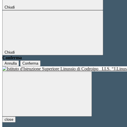
Chiudi
Chiudi
Conferma
Annulla
Conferma
I.I.S. “J.Linu
close