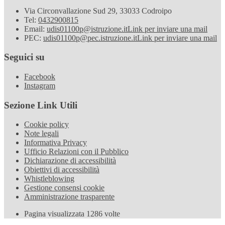
Via Circonvallazione Sud 29, 33033 Codroipo
Tel:
0432900815
Email:
udis01100p@istruzione.it
Link per inviare una mail
PEC:
udis01100p@pec.istruzione.it
Link per inviare una mail
Seguici su
Facebook
Instagram
Sezione Link Utili
Cookie policy
Note legali
Informativa Privacy
Ufficio Relazioni con il Pubblico
Dichiarazione di accessibilità
Obiettivi di accessibilità
Whistleblowing
Gestione consensi cookie
Amministrazione trasparente
Pagina visualizzata
1286
volte