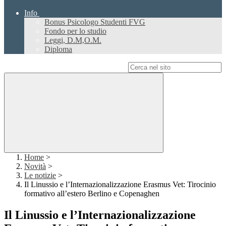
Info
Bonus Psicologo Studenti FVG
Fondo per lo studio
Leggi, D.M,O.M.
Diploma
Campo di ricerca per le pagine del sito
Home
>
Novità
>
Le notizie
>
Il Linussio e l’Internazionalizzazione Erasmus Vet: Tirocinio
formativo all’estero Berlino e Copenaghen
Il Linussio e l’Internazionalizzazione