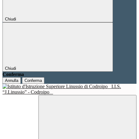
Chiudi
Chiudi
Conferma
Annulla
Conferma
I.I.S.
“J.Linussio” - Codroipo