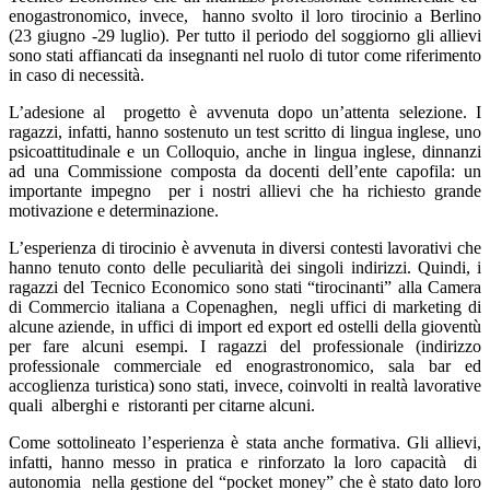
enogastronomico, invece, hanno svolto il loro tirocinio a Berlino
(23 giugno -29 luglio). Per tutto il periodo del soggiorno gli allievi
sono stati affiancati da insegnanti nel ruolo di tutor come riferimento
in caso di necessità.
L’adesione al progetto è avvenuta dopo un’attenta selezione. I
ragazzi, infatti, hanno sostenuto un test scritto di lingua inglese, uno
psicoattitudinale e un Colloquio, anche in lingua inglese, dinnanzi
ad una Commissione composta da docenti dell’ente capofila: un
importante impegno per i nostri allievi che ha richiesto grande
motivazione e determinazione.
L’esperienza di tirocinio è avvenuta in diversi contesti lavorativi che
hanno tenuto conto delle peculiarità dei singoli indirizzi. Quindi, i
ragazzi del Tecnico Economico sono stati “tirocinanti” alla Camera
di Commercio italiana a Copenaghen, negli uffici di marketing di
alcune aziende, in uffici di import ed export ed ostelli della gioventù
per fare alcuni esempi. I ragazzi del professionale (indirizzo
professionale commerciale ed enograstronomico, sala bar ed
accoglienza turistica) sono stati, invece, coinvolti in realtà lavorative
quali alberghi e ristoranti per citarne alcuni.
Come sottolineato l’esperienza è stata anche formativa. Gli allievi,
infatti, hanno messo in pratica e rinforzato la loro capacità di
autonomia nella gestione del “pocket money” che è stato dato loro