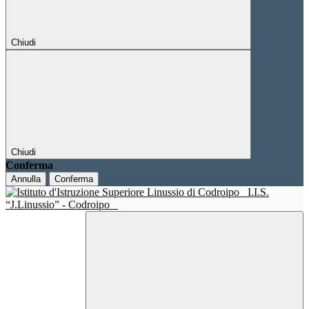
Chiudi
Chiudi
Conferma
Annulla
Conferma
I.I.S.
“J.Linussio” - Codroipo