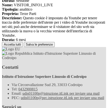
Durata:
Sessione
Nome:
VISITOR_INFO1_LIVE
Tipologia:
analitico
Proprieta:
Terze Parti
Descrizione:
Questo cookie è impostato da Youtube per tenere
traccia delle preferenze dell'utente per i video di Youtube incorporati
nei siti; può anche determinare se il visitatore del sito web sta
utilizzando la nuova o la vecchia versione dell'interfaccia di
Youtube.
Durata:
6 mesi
Accetta tutti
Salva le preferenze
Istituto d'Istruzione Superiore Linussio di
Codroipo
Contatti
Istituto d'Istruzione Superiore Linussio di Codroipo
Via Circonvallazione Sud 29, 33033 Codroipo
Tel:
0432900815
Email:
udis01100p@istruzione.it
Link per inviare una mail
PEC:
udis01100p@pec.istruzione.it
Link per inviare una mail
Seguici su