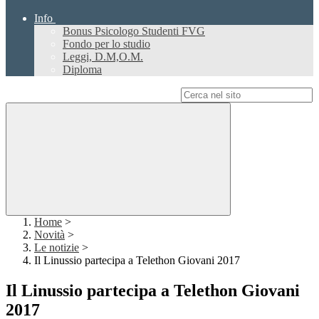
Info
Bonus Psicologo Studenti FVG
Fondo per lo studio
Leggi, D.M,O.M.
Diploma
Campo di ricerca per le pagine del sito
Home
>
Novità
>
Le notizie
>
Il Linussio partecipa a Telethon Giovani 2017
Il Linussio partecipa a Telethon Giovani
2017