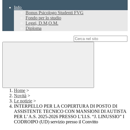
Info
Bonus Psicologo Studenti FVG
Fondo per lo studio
Leggi, D.M,O.M.
Diploma
Campo di ricerca per le pagine del sito
Home
>
Novità
>
Le notizie
>
INTERPELLO PER LA COPERTURA DI POSTO DI
ASSISTENTE TECNICO CON MANSIONI DI AUTISTA
PER L’ A.S. 2025-2026 PRESSO L’I.I.S. “J. LINUSSIO” I
CODROIPO (UD) servizio presso il Convitto