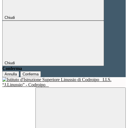
Chiudi
Chiudi
Conferma
Annulla
Conferma
I.I.S.
“J.Linussio” - Codroipo