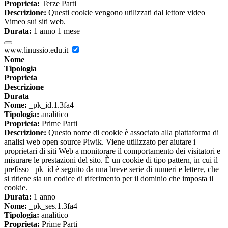
Proprieta:
Terze Parti
Descrizione:
Questi cookie vengono utilizzati dal lettore video
Vimeo sui siti web.
Durata:
1 anno 1 mese
www.linussio.edu.it
Nome
Tipologia
Proprieta
Descrizione
Durata
Nome:
_pk_id.1.3fa4
Tipologia:
analitico
Proprieta:
Prime Parti
Descrizione:
Questo nome di cookie è associato alla piattaforma di
analisi web open source Piwik. Viene utilizzato per aiutare i
proprietari di siti Web a monitorare il comportamento dei visitatori e
misurare le prestazioni del sito. È un cookie di tipo pattern, in cui il
prefisso _pk_id è seguito da una breve serie di numeri e lettere, che
si ritiene sia un codice di riferimento per il dominio che imposta il
cookie.
Durata:
1 anno
Nome:
_pk_ses.1.3fa4
Tipologia:
analitico
Proprieta:
Prime Parti