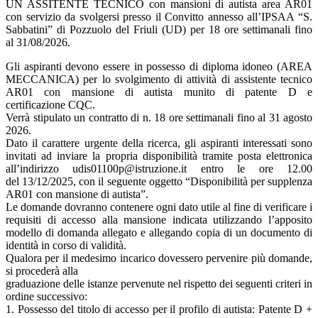
UN ASSITENTE TECNICO con mansioni di autista area AR01
con servizio da svolgersi presso il Convitto annesso all’IPSAA “S.
Sabbatini” di Pozzuolo del Friuli (UD) per 18 ore settimanali fino
al 31/08/2026.
Gli aspiranti devono essere in possesso di diploma idoneo (AREA
MECCANICA) per lo svolgimento di attività di assistente tecnico
AR01 con mansione di autista munito di patente D e
certificazione CQC.
Verrà stipulato un contratto di n. 18 ore settimanali fino al 31 agosto
2026.
Dato il carattere urgente della ricerca, gli aspiranti interessati sono
invitati ad inviare la propria disponibilità tramite posta elettronica
all’indirizzo udis01100p@istruzione.it entro le ore 12.00
del 13/12/2025, con il seguente oggetto “Disponibilità per supplenza
AR01 con mansione di autista”.
Le domande dovranno contenere ogni dato utile al fine di verificare i
requisiti di accesso alla mansione indicata utilizzando l’apposito
modello di domanda allegato e allegando copia di un documento di
identità in corso di validità.
Qualora per il medesimo incarico dovessero pervenire più domande,
si procederà alla
graduazione delle istanze pervenute nel rispetto dei seguenti criteri in
ordine successivo:
1. Possesso del titolo di accesso per il profilo di autista: Patente D +