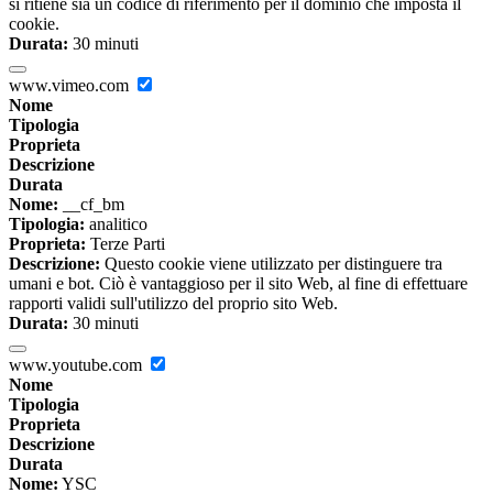
si ritiene sia un codice di riferimento per il dominio che imposta il
cookie.
Durata:
30 minuti
www.vimeo.com
Nome
Tipologia
Proprieta
Descrizione
Durata
Nome:
__cf_bm
Tipologia:
analitico
Proprieta:
Terze Parti
Descrizione:
Questo cookie viene utilizzato per distinguere tra
umani e bot. Ciò è vantaggioso per il sito Web, al fine di effettuare
rapporti validi sull'utilizzo del proprio sito Web.
Durata:
30 minuti
www.youtube.com
Nome
Tipologia
Proprieta
Descrizione
Durata
Nome:
YSC