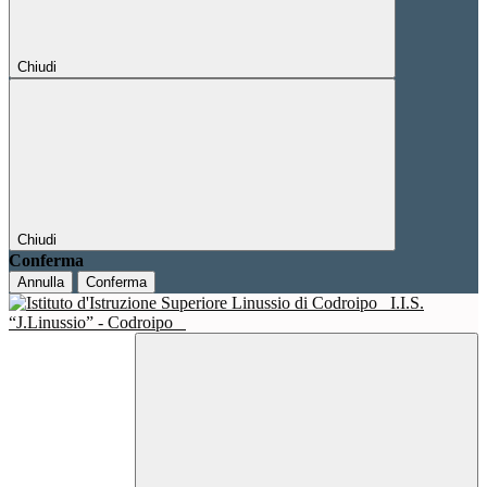
Chiudi
Chiudi
Conferma
Annulla
Conferma
I.I.S.
“J.Linussio” - Codroipo