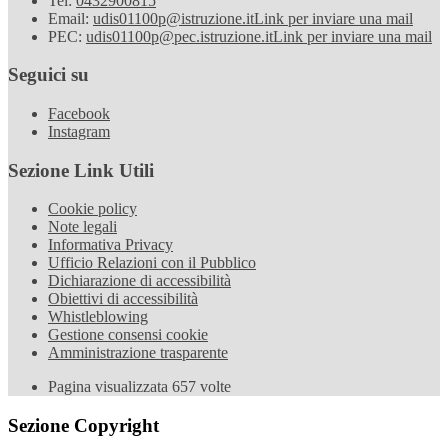
Tel:
0432900815
Email:
udis01100p@istruzione.it
Link per inviare una mail
PEC:
udis01100p@pec.istruzione.it
Link per inviare una mail
Seguici su
Facebook
Instagram
Sezione Link Utili
Cookie policy
Note legali
Informativa Privacy
Ufficio Relazioni con il Pubblico
Dichiarazione di accessibilità
Obiettivi di accessibilità
Whistleblowing
Gestione consensi cookie
Amministrazione trasparente
Pagina visualizzata
657
volte
Sezione Copyright