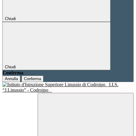
Chiudi
Chiudi
Conferma
Annulla
Conferma
I.I.S.
“J.Linussio” - Codroipo