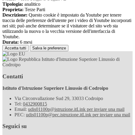
Tipologia:
analitico
Proprieta:
Terze Parti
Descrizione:
Questo cookie è impostato da Youtube per tenere
traccia delle preferenze dell'utente per i video di Youtube incorporati
nei siti; può anche determinare se il visitatore del sito web sta
utilizzando la nuova o la vecchia versione dell'interfaccia di
Youtube.
Durata:
6 mesi
Accetta tutti
Salva le preferenze
Istituto d'Istruzione Superiore Linussio di
Codroipo
Contatti
Istituto d'Istruzione Superiore Linussio di Codroipo
Via Circonvallazione Sud 29, 33033 Codroipo
Tel:
0432900815
Email:
udis01100p@istruzione.it
Link per inviare una mail
PEC:
udis01100p@pec.istruzione.it
Link per inviare una mail
Seguici su