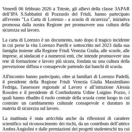
Venerdì 06 febbraio 2026 a Trieste, gli allievi della classe 3APAR
dell’IPA S.Sabbatini di Pozzuolo del Friuli, hanno partecipato
all'evento "La Carta di Lorenzo - a scuola di sicurezza”, iniziativa
promossa dalla nostra Regione per promuovere una cultura della
sicurezza sul lavoro.
La carta di Lorenzo è un documento, nato dopo il tragico incidente
in cui perse la vita Lorenzo Parelli e sottoscritto nel 2023 dalla sua
famiglia insieme alla Regione Friuli Venezia Giulia, alle scuole, alle
imprese, ai sindacati e a numerosi enti, che intende promuovere una
rete di formazione e lavoro più sicura, fondata su una cultura della
prevenzione diffusa e consapevole partendo dai banchi di scuola.
All'incontro hanno partecipato, oltre ai familiari di Lorenzo Padelli,
il presidente della Regione Friuli Venezia Giulia Massimiliano
Fedriga, l'assessore regionale al Lavoro e all’istruzione Alessia
Rosolen e il presidente di Confindustria Udine Luigino Pozzo, i
quali hanno ribadito il ruolo centrale della scuola come luogo in cui
costruire un cambiamento culturale consapevole e duraturo in
materia di sicurezza sul lavoro.
La mattinata è stata arricchita anche da riflessioni di carattere
scientifico sul riconoscimento dei rischi, da un contributo dell’attrice
Ambra Angiolini e dalle premiazioni dei progetti studenteschi tra cui