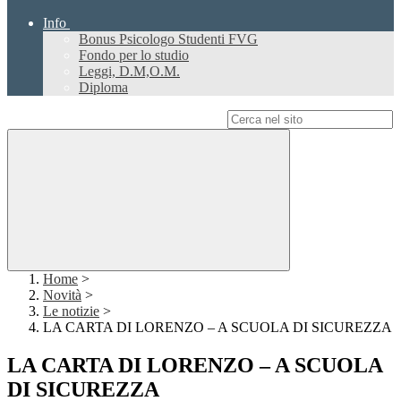
Info
Bonus Psicologo Studenti FVG
Fondo per lo studio
Leggi, D.M,O.M.
Diploma
Campo di ricerca per le pagine del sito
Home
>
Novità
>
Le notizie
>
LA CARTA DI LORENZO – A SCUOLA DI SICUREZZA
LA CARTA DI LORENZO – A SCUOLA
DI SICUREZZA