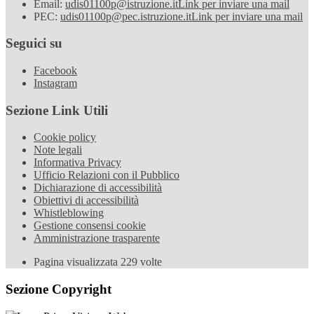
Email:
udis01100p@istruzione.it
Link per inviare una mail
PEC:
udis01100p@pec.istruzione.it
Link per inviare una mail
Seguici su
Facebook
Instagram
Sezione Link Utili
Cookie policy
Note legali
Informativa Privacy
Ufficio Relazioni con il Pubblico
Dichiarazione di accessibilità
Obiettivi di accessibilità
Whistleblowing
Gestione consensi cookie
Amministrazione trasparente
Pagina visualizzata
229
volte
Sezione Copyright