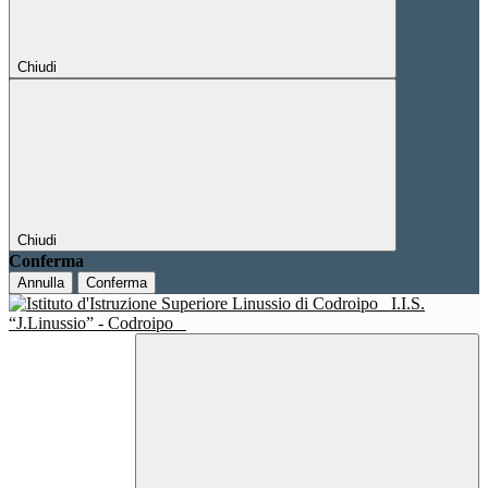
Chiudi
Chiudi
Conferma
Annulla
Conferma
I.I.S.
“J.Linussio” - Codroipo