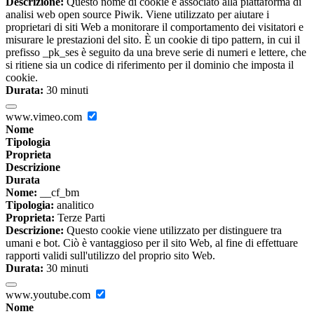
Descrizione:
Questo nome di cookie è associato alla piattaforma di
analisi web open source Piwik. Viene utilizzato per aiutare i
proprietari di siti Web a monitorare il comportamento dei visitatori e
misurare le prestazioni del sito. È un cookie di tipo pattern, in cui il
prefisso _pk_ses è seguito da una breve serie di numeri e lettere, che
si ritiene sia un codice di riferimento per il dominio che imposta il
cookie.
Durata:
30 minuti
www.vimeo.com
Nome
Tipologia
Proprieta
Descrizione
Durata
Nome:
__cf_bm
Tipologia:
analitico
Proprieta:
Terze Parti
Descrizione:
Questo cookie viene utilizzato per distinguere tra
umani e bot. Ciò è vantaggioso per il sito Web, al fine di effettuare
rapporti validi sull'utilizzo del proprio sito Web.
Durata:
30 minuti
www.youtube.com
Nome