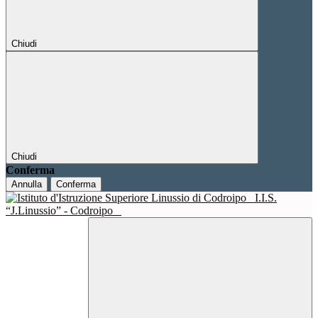
Chiudi
Chiudi
Conferma
Annulla
Conferma
I.I.S.
“J.Linussio” - Codroipo