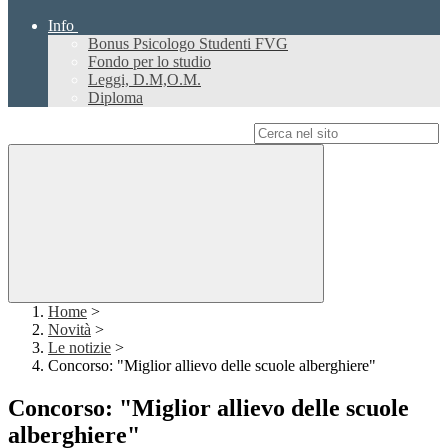
Info
Bonus Psicologo Studenti FVG
Fondo per lo studio
Leggi, D.M,O.M.
Diploma
Campo di ricerca per le pagine del sito
Home
>
Novità
>
Le notizie
>
Concorso: "Miglior allievo delle scuole alberghiere"
Concorso: "Miglior allievo delle scuole
alberghiere"