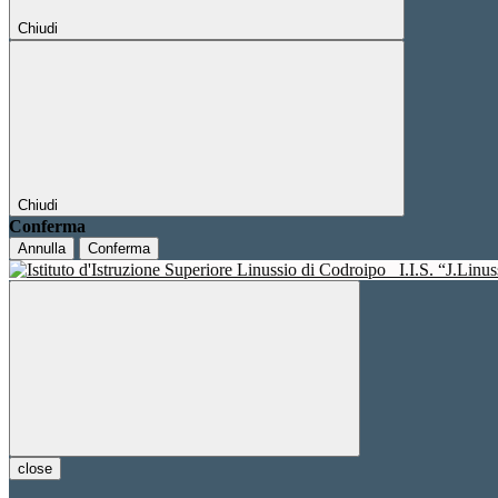
Chiudi
Chiudi
Conferma
Annulla
Conferma
I.I.S. “J.Linu
close