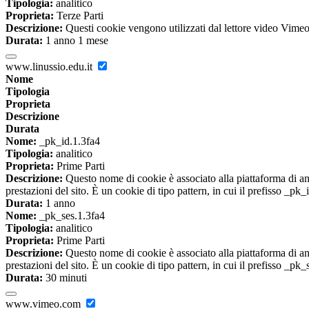
Tipologia:
analitico
Proprieta:
Terze Parti
Descrizione:
Questi cookie vengono utilizzati dal lettore video Vimeo 
Durata:
1 anno 1 mese
www.linussio.edu.it
Nome
Tipologia
Proprieta
Descrizione
Durata
Nome:
_pk_id.1.3fa4
Tipologia:
analitico
Proprieta:
Prime Parti
Descrizione:
Questo nome di cookie è associato alla piattaforma di ana
prestazioni del sito. È un cookie di tipo pattern, in cui il prefisso _pk
Durata:
1 anno
Nome:
_pk_ses.1.3fa4
Tipologia:
analitico
Proprieta:
Prime Parti
Descrizione:
Questo nome di cookie è associato alla piattaforma di ana
prestazioni del sito. È un cookie di tipo pattern, in cui il prefisso _pk
Durata:
30 minuti
www.vimeo.com