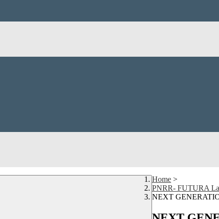
Home
>
PNRR- FUTURA La scu
NEXT GENERATI
NEXT GEN