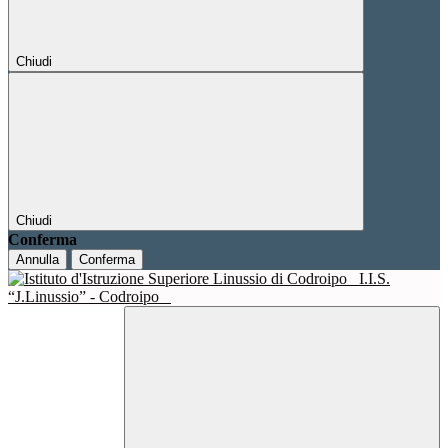
Chiudi
Chiudi
Conferma
Annulla
Conferma
I.I.S.
“J.Linussio” - Codroipo