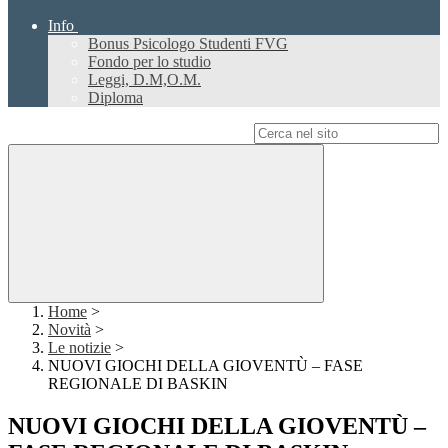
Info
Bonus Psicologo Studenti FVG
Fondo per lo studio
Leggi, D.M,O.M.
Diploma
Campo di ricerca per le pagine del sito
Home
>
Novità
>
Le notizie
>
NUOVI GIOCHI DELLA GIOVENTÙ – FASE
REGIONALE DI BASKIN
NUOVI GIOCHI DELLA GIOVENTÙ –