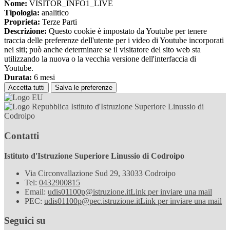
Nome:
VISITOR_INFO1_LIVE
Tipologia:
analitico
Proprieta:
Terze Parti
Descrizione:
Questo cookie è impostato da Youtube per tenere
traccia delle preferenze dell'utente per i video di Youtube incorporati
nei siti; può anche determinare se il visitatore del sito web sta
utilizzando la nuova o la vecchia versione dell'interfaccia di
Youtube.
Durata:
6 mesi
Accetta tutti
Salva le preferenze
Istituto d'Istruzione Superiore Linussio di
Codroipo
Contatti
Istituto d'Istruzione Superiore Linussio di Codroipo
Via Circonvallazione Sud 29, 33033 Codroipo
Tel:
0432900815
Email:
udis01100p@istruzione.it
Link per inviare una mail
PEC:
udis01100p@pec.istruzione.it
Link per inviare una mail
Seguici su