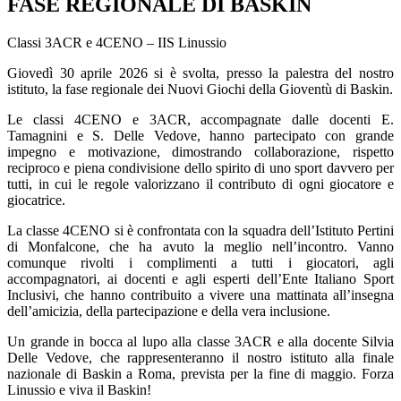
FASE REGIONALE DI BASKIN
Classi 3ACR e 4CENO – IIS Linussio
Giovedì
30 aprile 2026
si è svolta, presso la palestra del nostro
istituto, la fase regionale dei
Nuovi Giochi della Gioventù
di
Baskin
.
Le classi
4CENO
e
3ACR
, accompagnate dalle docenti
E.
Tamagnini
e
S. Delle Vedove
, hanno partecipato con grande
impegno e motivazione, dimostrando collaborazione, rispetto
reciproco e piena condivisione dello spirito di uno sport davvero
per
tutti
, in cui le regole valorizzano il contributo di ogni giocatore e
giocatrice.
La classe
4CENO
si è confrontata con la squadra dell’
Istituto Pertini
di Monfalcone
, che ha avuto la meglio nell’incontro. Vanno
comunque rivolti i
complimenti a tutti i giocatori, agli
accompagnatori, ai docenti e agli esperti dell’Ente Italiano Sport
Inclusivi
, che hanno contribuito a vivere una mattinata all’insegna
dell’amicizia, della partecipazione e della vera inclusione.
Un grande
in bocca al lupo
alla classe
3ACR
e alla docente
Silvia
Delle Vedove
, che rappresenteranno il nostro istituto alla
finale
nazionale di Baskin a Roma
, prevista per la fine di maggio.
Forza
Linussio e viva il Baskin!