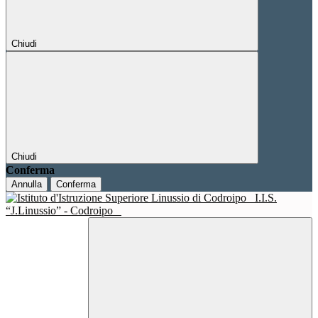
Chiudi
Chiudi
Conferma
Annulla
Conferma
I.I.S.
“J.Linussio” - Codroipo