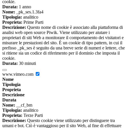
cookie.
Durata:
1 anno
Nome:
_pk_ses.1.3fa4
Tipologia:
analitico
Proprieta:
Prime Parti
Descrizione:
Questo nome di cookie è associato alla piattaforma di
analisi web open source Piwik. Viene utilizzato per aiutare i
proprietari di siti Web a monitorare il comportamento dei visitatori e
misurare le prestazioni del sito. È un cookie di tipo pattern, in cui il
prefisso _pk_ses è seguito da una breve serie di numeri e lettere, che
si ritiene sia un codice di riferimento per il dominio che imposta il
cookie.
Durata:
30 minuti
www.vimeo.com
Nome
Tipologia
Proprieta
Descrizione
Durata
Nome:
__cf_bm
Tipologia:
analitico
Proprieta:
Terze Parti
Descrizione:
Questo cookie viene utilizzato per distinguere tra
umani e bot. Ciò è vantaggioso per il sito Web, al fine di effettuare