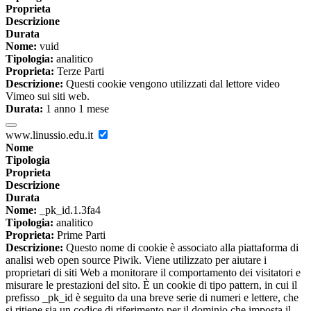
Proprieta
Descrizione
Durata
Nome:
vuid
Tipologia:
analitico
Proprieta:
Terze Parti
Descrizione:
Questi cookie vengono utilizzati dal lettore video
Vimeo sui siti web.
Durata:
1 anno 1 mese
www.linussio.edu.it
Nome
Tipologia
Proprieta
Descrizione
Durata
Nome:
_pk_id.1.3fa4
Tipologia:
analitico
Proprieta:
Prime Parti
Descrizione:
Questo nome di cookie è associato alla piattaforma di
analisi web open source Piwik. Viene utilizzato per aiutare i
proprietari di siti Web a monitorare il comportamento dei visitatori e
misurare le prestazioni del sito. È un cookie di tipo pattern, in cui il
prefisso _pk_id è seguito da una breve serie di numeri e lettere, che
si ritiene sia un codice di riferimento per il dominio che imposta il