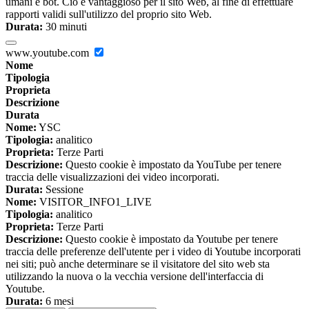
umani e bot. Ciò è vantaggioso per il sito Web, al fine di effettuare
rapporti validi sull'utilizzo del proprio sito Web.
Durata:
30 minuti
www.youtube.com
Nome
Tipologia
Proprieta
Descrizione
Durata
Nome:
YSC
Tipologia:
analitico
Proprieta:
Terze Parti
Descrizione:
Questo cookie è impostato da YouTube per tenere
traccia delle visualizzazioni dei video incorporati.
Durata:
Sessione
Nome:
VISITOR_INFO1_LIVE
Tipologia:
analitico
Proprieta:
Terze Parti
Descrizione:
Questo cookie è impostato da Youtube per tenere
traccia delle preferenze dell'utente per i video di Youtube incorporati
nei siti; può anche determinare se il visitatore del sito web sta
utilizzando la nuova o la vecchia versione dell'interfaccia di
Youtube.
Durata:
6 mesi