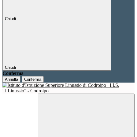
Chiudi
Chiudi
Conferma
Annulla
Conferma
I.I.S.
“J.Linussio” - Codroipo