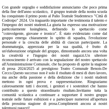
Con grande orgoglio e soddisfazione annunciamo che poco prima
della fine dell'anno scolastico, il gruppo teatrale della nostra scuola
ha conquistato il primo posto al Palio Teatrale Studentesco "Città di
Codroipo" 2024. Un traguardo importante che testimonia il talento e
l'impegno dei nostri studenti.La giuria ha espresso una motivazione
particolarmente lusinghiera, definendo lo spettacolo come
"coinvolgente, giovane e ironico". È stato evidenziato come dal
gruppo emerga chiaramente lo spirito di squadra, l'evoluzione
personale e la crescita delle abilità di ciascun partecipante. La
drammaturgia, apprezzata per la sua qualità, è frutto di
un'elaborazione originale del gruppo, dimostrando ancora una volta
la creatività e l'ingegno dei nostri ragazzi.Un ulteriore
riconoscimento è arrivato con la segnalazione del nostro spettacolo
all'Amministrazione Comunale, che ha proposto di aprire la stagione
di prosa 2024/2025 al prestigioso Teatro Comunale Benois-De
Cecco.Questo successo non è solo il risultato di mesi di duro lavoro,
ma anche della passione e della dedizione che i nostri studenti
mettono in ogni prova e rappresentazione. Ringraziamo
calorosamente tutti i docenti, i genitori e i sostenitori che hanno
contribuito a questo straordinario risultato.Invitiamo tutta la
comunità scolastica a continuare a supportare il nostro gruppo
teatrale nelle future esibizioni e a partecipare numerosi all'apertura
della prossima stagione di prosa.Complimenti ancora ai nostri
talentuosi ragazzi!